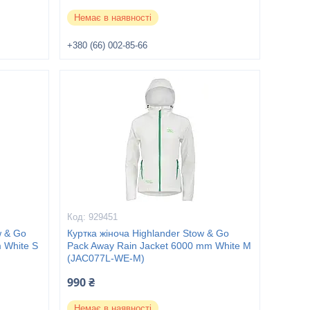
Немає в наявності
+380 (66) 002-85-66
929451
w & Go
Куртка жіноча Highlander Stow & Go
 White S
Pack Away Rain Jacket 6000 mm White M
(JAC077L-WE-M)
990 ₴
Немає в наявності