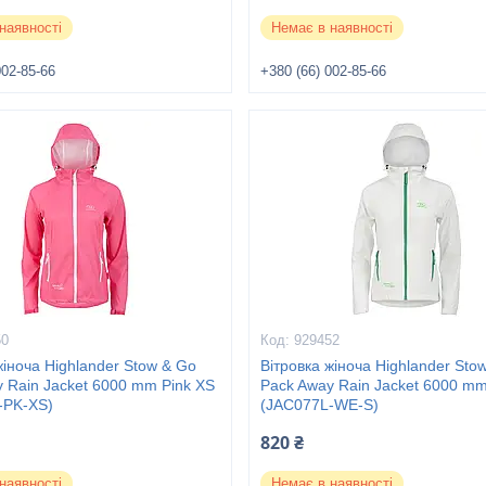
наявності
Немає в наявності
002-85-66
+380 (66) 002-85-66
50
929452
жіноча Highlander Stow & Go
Вітровка жіноча Highlander Sto
 Rain Jacket 6000 mm Pink XS
Pack Away Rain Jacket 6000 mm
-PK-XS)
(JAC077L-WE-S)
820 ₴
наявності
Немає в наявності