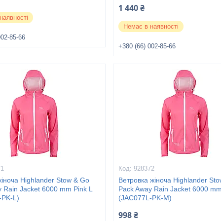
1 440 ₴
наявності
Немає в наявності
002-85-66
+380 (66) 002-85-66
71
928372
жіноча Highlander Stow & Go
Ветровка жіноча Highlander St
 Rain Jacket 6000 mm Pink L
Pack Away Rain Jacket 6000 mm
-PK-L)
(JAC077L-PK-M)
998 ₴