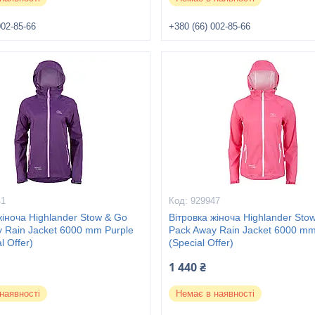
002-85-66
+380 (66) 002-85-66
41
929947
жіноча Highlander Stow & Go
Вітровка жіноча Highlander Sto
 Rain Jacket 6000 mm Purple
Pack Away Rain Jacket 6000 mm
l Offer)
(Special Offer)
1 440 ₴
наявності
Немає в наявності