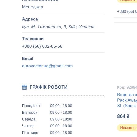
Менеджер
+380 (66) 
вул. М. Тимошенко, 9, Київ, Україна
+380 (66) 002-85-66
eurovector.ua@gmail.com
ГРАФІК РОБОТИ
9299
Вітровка 
Pack Away
XL (Specia
Понеділок
09:00
18:00
Вівторок
09:00
18:00
864 ₴
Середа
09:00
18:00
Четвер
09:00
18:00
Немає в 
Пʼятниця
09:00
18:00