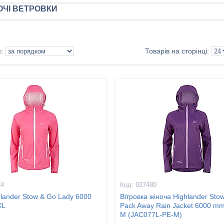
ОЧІ ВЕТРОВКИ
74
927480
hlander Stow & Go Lady 6000
Вітровка жіноча Highlander Sto
XL
Pack Away Rain Jacket 6000 mm
M (JAC077L-PE-M)