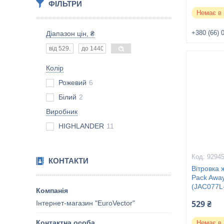
ФІЛЬТРИ
Немає в 
+380 (66) 
Діапазон цін, ₴
Колір
Рожевий
6
Білий
2
Виробник
HIGHLANDER
11
9294
КОНТАКТИ
Вітровка 
Pack Away
(JAC077L
529 ₴
Інтернет-магазин "EuroVector"
Немає в 