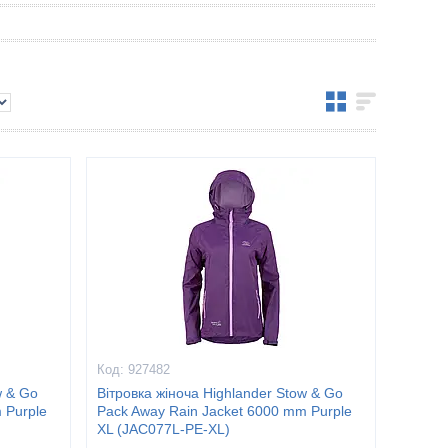
927482
w & Go
Вітровка жіноча Highlander Stow & Go
 Purple
Pack Away Rain Jacket 6000 mm Purple
XL (JAC077L-PE-XL)