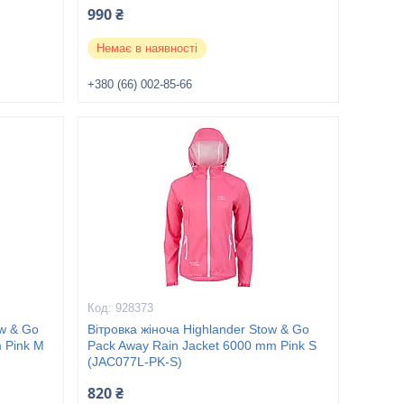
990 ₴
Немає в наявності
+380 (66) 002-85-66
928373
ow & Go
Вітровка жіноча Highlander Stow & Go
 Pink M
Pack Away Rain Jacket 6000 mm Pink S
(JAC077L-PK-S)
820 ₴