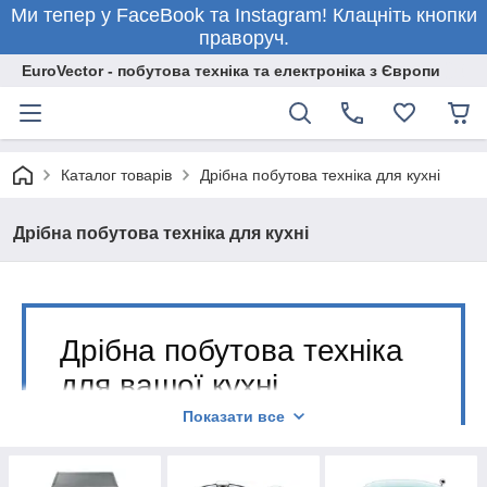
Ми тепер у FaceBook та Instagram! Клацніть кнопки
праворуч.
EuroVector - побутова техніка та електроніка з Європи
Каталог товарів
Дрібна побутова техніка для кухні
Дрібна побутова техніка для кухні
Дрібна побутова техніка
для вашої кухні
Показати все
350
Близько
позицій в каталозі.
Прямі поставки з Європи. Тільки оригінальна