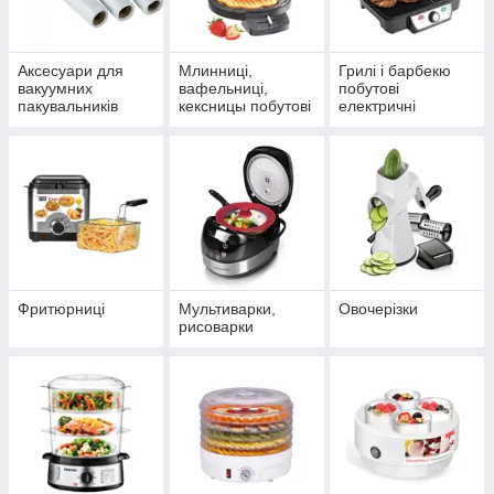
індивідуальним вимогам і особливостям
кожної сім'ї. Це ваш шанс укомплектувати
кухню вашої мрії.
Аксесуари для
Млинниці,
Грилі і барбекю
вакуумних
вафельниці,
побутові
пакувальників
кексницы побутові
електричні
Надійність і довговічність
На відміну від азіатських та вітчизняних
аналогів, європейська кухонна техніка
прослужить вам багато років, зберігаючи
бездоганний зовнішній вигляд і чудові технічні
характеристики. На весь модельний ряд
поширюється гарантія строком до 24 місяців.
Фритюрниці
Мультиварки,
Овочерізки
рисоварки
Замовити кухонну техніку