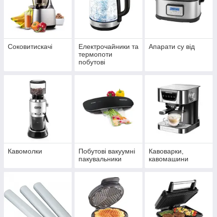
виключно для внутрішнього ринку ЄС і не
представлені в Україні.
Соковитискачі
Електрочайники та
Апарати су від
термопоти
побутові
Вишуканий дизайн
Техніка, яку ми пропонуємо, відповідає
останнім модним трендам. Завдяки
ергономічному корпусу і різноманітності
колірних рішень, вона вдало доповнить
інтер'єр практично будь-якої кухні. Не займає
багато місця, зручний в експлуатації.
Кавомолки
Побутові вакуумні
Кавоварки,
пакувальники
кавомашини
Максимальний комфорт
Багатофункціональність дрібної побутової
техніки з Європи надає можливість підібрати
оптимальний набір опцій, згідно