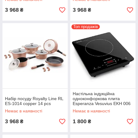
3 968
3 968
₴
₴
Топ продажів
Настільна індукційна
Набір посуду Royalty Line RL
одноконфоркова плита
ES-1014 copper 14 pcs
Esperanza Vesuvius EKH 006
Польща
Немає в наявності
Немає в наявності
3 968
1 800
₴
₴