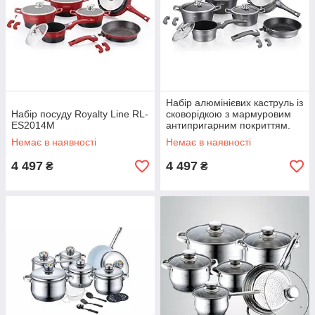
Набір алюмінієвих каструль із
Набір посуду Royalty Line RL-
сковорідкою з мармуровим
ES2014M
антипригарним покриттям.
Royalty Line RL-ES2014M
Немає в наявності
Немає в наявності
silver
4 497
4 497
₴
₴