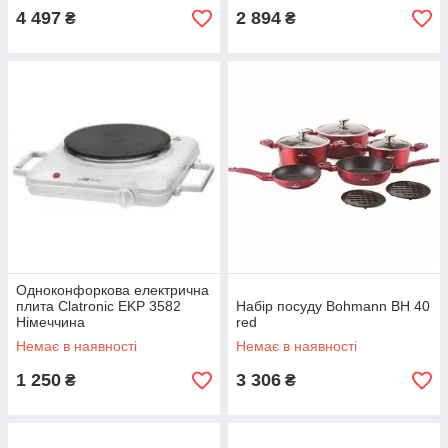
4 497
2 894
₴
₴
Одноконфоркова електрична
плита Clatronic EKP 3582
Набір посуду Bohmann BH 40
Німеччина
red
Немає в наявності
Немає в наявності
1 250
3 306
₴
₴