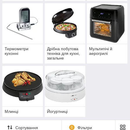
Термометри
Дрібна побутова
Мультипічі й
кухонні
техніка для кухні,
аерогрилі
загальне
Млинці
Йогуртниці
Сортування
0
Фільтри