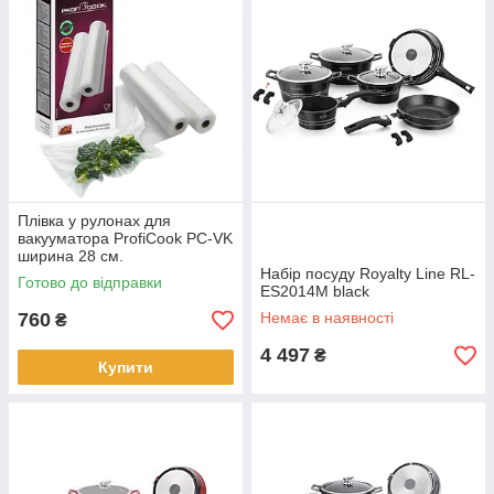
Плівка у рулонах для
вакууматора ProfiCook PC-VK
ширина 28 см.
Набір посуду Royalty Line RL-
Готово до відправки
ES2014M black
760
Немає в наявності
₴
4 497
₴
Купити