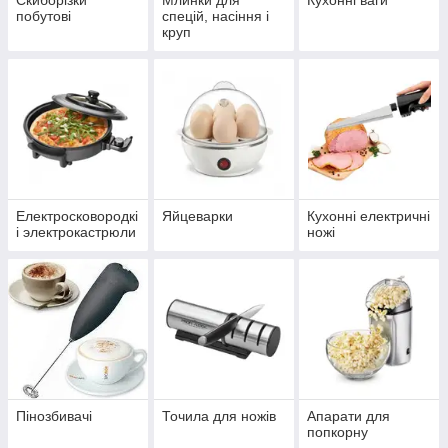
Скиборізки
Млинки для
Кухонні ваги
побутові
спецій, насіння і
круп
Електросковородкі
Яйцеварки
Кухонні електричні
і электрокастрюли
ножі
Пінозбивачі
Точила для ножів
Апарати для
попкорну