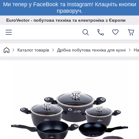
Ми тепер у FaceBook та Instagram! Клацніть кнопки
праворуч.
EuroVector - побутова техніка та електроніка з Європи
Каталог товарів
Дрібна побутова техніка для кухні
На