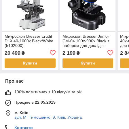
Микроскоп Bresser Erudit
Мікроскоп Bresser Junior
Мікр
DLX 40-1000x Black/White
CM-04 100x-900x Black з
40x-
(5102000)
набором для дослідів і
для 
адаптером для
адап
20 499
2 199
2 8
₴
₴
смартфона (14951)
сма
(88
Купити
Купити
Про нас
100% позитивних з 10 відгуків за рік
Працює з 22.05.2019
м. Київ
вул. М. Тимошенко, 9, Київ, Україна
Контакти