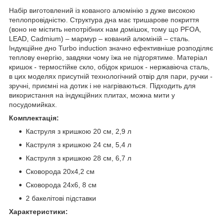
Набір виготовлений із кованого алюмінію з дуже високою
теплопровідністю. Структура дна має тришарове покриття
(воно не містить непотрібних нам домішок, тому що PFOA,
LEAD, Cadmium) – мармур – кований алюміній – сталь.
Індукційне дно Turbo induction значно ефективніше розподіляє
теплову енергію, завдяки чому їжа не підгорятиме. Матеріал
кришок - термостійке скло, обідок кришок - нержавіюча сталь,
в цих моделях присутній технологічний отвір для пари, ручки -
зручні, приємні на дотик і не нагріваються. Підходить для
використання на індукційних плитах, можна мити у
посудомийках.
Комплектація:
Каструля з кришкою 20 см, 2,9 л
Каструля з кришкою 24 см, 5,4 л
Каструля з кришкою 28 см, 6,7 л
Сковорода 20х4,2 см
Сковорода 24х6, 8 см
2 бакелітові підставки
Характеристики: