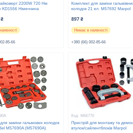
гайковерт 2200W 720 Нм
Комплект для заміни гальмівни
le KD1556 Німеччина
колодок 21 ел. M57692 Marpol
 ₴
897 ₴
наявності
Немає в наявності
002-85-66
+380 (66) 002-85-66
90A
M66770
для заміни гальмових колодок
Пристрій для монтажу та демо
13el M57690A (M57690A)
втулок/сайлентблоків Marpol