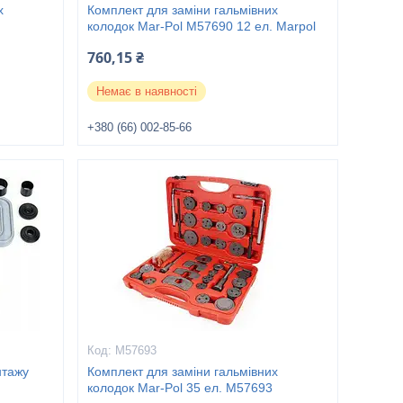
х
Комплект для заміни гальмівних
колодок Mar-Pol M57690 12 ел. Marpol
760,15 ₴
Немає в наявності
+380 (66) 002-85-66
M57693
нтажу
Комплект для заміни гальмівних
колодок Mar-Pol 35 ел. M57693