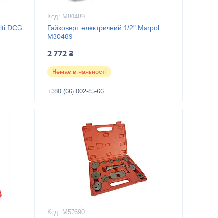
M80489
lti DCG
Гайковерт електричний 1/2" Marpol
M80489
2 772 ₴
Немає в наявності
+380 (66) 002-85-66
M57690