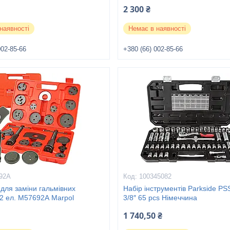
2 300 ₴
наявності
Немає в наявності
002-85-66
+380 (66) 002-85-66
92А
100345082
для заміни гальмівних
Набір інструментів Parkside PS
2 ел. M57692А Marpol
3/8″ 65 pcs Німеччина
1 740,50 ₴