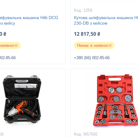
1259
ліфувальна машина Hilti DCG
Кутова шліфувальна машина Hi
з кейсу
230-DB з кейсом
0 ₴
12 817,50 ₴
наявності
Немає в наявності
002-85-66
+380 (66) 002-85-66
56
M57692