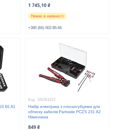
1 745,10 ₴
Немає в наявності
+380 (66) 002-85-66
100351622
SS 65 A1
Набір електрика з плоскогубцями для
обтиску кабелів Parkside PCZS 231 A2
Німеччина
849 ₴