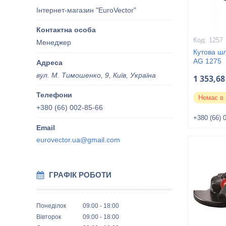
Інтернет-магазин "EuroVector"
1257
Менеджер
Кутова шл
AG 1275
вул. М. Тимошенко, 9, Київ, Україна
1 353,68
Немає в 
+380 (66) 002-85-66
+380 (66) 
eurovector.ua@gmail.com
ГРАФІК РОБОТИ
Понеділок
09:00
18:00
Вівторок
09:00
18:00