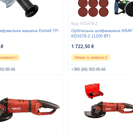
KD1678-Z
іфувальна машина Einhell TP-
Орбітальна шліфмашина KRA
KD1678-Z (1200 ВТ)
 ₴
1 722,50 ₴
наявності
Немає в наявності
002-85-66
+380 (66) 002-85-66