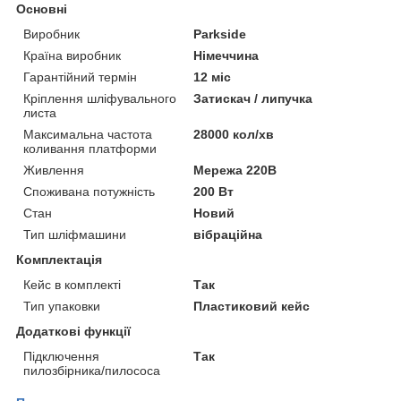
Основні
Виробник
Parkside
Країна виробник
Німеччина
Гарантійний термін
12 міс
Кріплення шліфувального
Затискач / липучка
листа
Максимальна частота
28000 кол/хв
коливання платформи
Живлення
Мережа 220В
Споживана потужність
200 Вт
Стан
Новий
Тип шліфмашини
вібраційна
Комплектація
Кейс в комплекті
Так
Тип упаковки
Пластиковий кейс
Додаткові функції
Підключення
Так
пилозбірника/пилососа