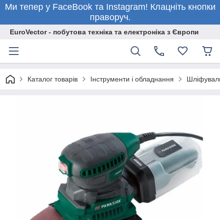
Ми тепер у FaceBook та Instagram! Клацніть кнопки
праворуч.
EuroVector - побутова техніка та електроніка з Європи
Каталог товарів
Інструменти і обладнання
Шліфуваль