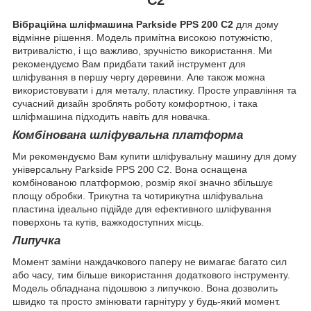
Вібраційна шліфмашина Parkside PPS 200 C2
для дому
відмінне рішення. Модель примітна високою потужністю,
витривалістю, і що важливо, зручністю використання. Ми
рекомендуємо Вам придбати такий інструмент для
шліфування в першу чергу деревини. Але також можна
використовувати і для металу, пластику. Просте управління та
сучасний дизайн зроблять роботу комфортною, і така
шліфмашина підходить навіть для новачка.
Комбінована шліфувальна платформа
Ми рекомендуємо Вам купити шліфувальну машину для дому
універсальну Parkside PPS 200 C2. Вона оснащена
комбінованою платформою, розмір якої значно збільшує
площу обробки. Трикутна та чотирикутна шліфувальна
пластина ідеально підійде для ефективного шліфування
поверхонь та кутів, важкодоступних місць.
Липучка
Момент заміни наждачкового паперу не вимагає багато сил
або часу, тим більше використання додаткового інструменту.
Модель обладнана підошвою з липучкою. Вона дозволить
швидко та просто змінювати гарнітуру у будь-який момент.