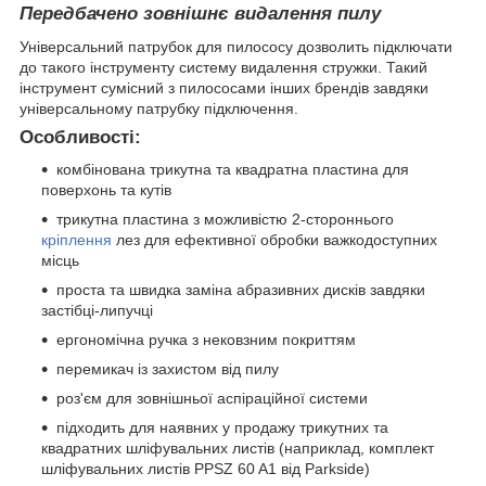
Передбачено зовнішнє видалення пилу
Універсальний патрубок для пилососу дозволить підключати
до такого інструменту систему видалення стружки. Такий
інструмент сумісний з пилососами інших брендів завдяки
універсальному патрубку підключення.
Особливості:
комбінована трикутна та квадратна пластина для
поверхонь та кутів
трикутна пластина з можливістю 2-стороннього
кріплення
лез для ефективної обробки важкодоступних
місць
проста та швидка заміна абразивних дисків завдяки
застібці-липучці
ергономічна ручка з нековзним покриттям
перемикач із захистом від пилу
роз'єм для зовнішньої аспіраційної системи
підходить для наявних у продажу трикутних та
квадратних шліфувальних листів (наприклад, комплект
шліфувальних листів PPSZ 60 A1 від Parkside)