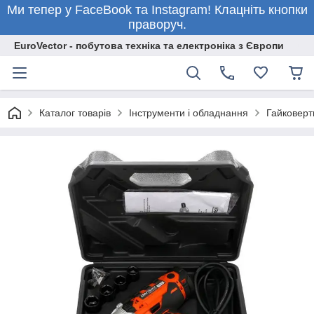
Ми тепер у FaceBook та Instagram! Клацніть кнопки
праворуч.
EuroVector - побутова техніка та електроніка з Європи
Каталог товарів
Інструменти і обладнання
Гайковерт