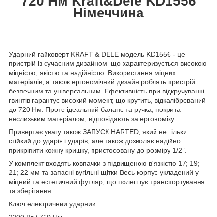
720 Нм Kraft&Dele KD1556
Німеччина
Ударний гайковерт KRAFT & DELE модель KD1556 - це
пристрій із сучасним дизайном, що характеризується високою
міцністю, якістю та надійністю. Використання міцних
матеріалів, а також ергономічний дизайн роблять пристрій
безпечним та універсальним. Ефективність при відкручуванні
гвинтів гарантує високий момент, що крутить, відкалібрований
до 720 Нм. Проте ідеальний баланс та ручка, покрита
неслизьким матеріалом, відповідають за ергономіку.
Привертає увагу також ЗАПУСК HARTED, який не тільки
стійкий до ударів і ударів, але також дозволяє надійно
прикріпити кожну кришку, пристосовану до розміру 1/2”.
У комплект входять ковпачки з підвищеною в'язкістю 17; 19;
21; 22 мм та запасні вугільні щітки Весь корпус укладений у
міцний та естетичний футляр, що полегшує транспортування
та зберігання.
Ключ електричний ударний
2200 Вт / 720 Нм