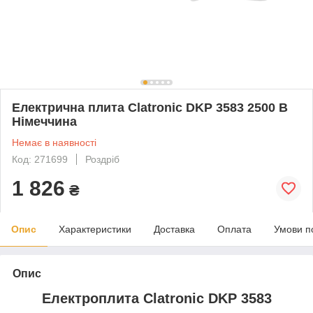
Електрична плита Clatronic DKP 3583 2500 В
Німеччина
Немає в наявності
Код: 271699
Роздріб
1 826
₴
Опис
Характеристики
Доставка
Оплата
Умови п
Опис
Електроплита Clatronic DKP 3583