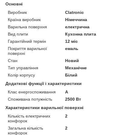
Основні
Виробник
Clatronic
Країна виробник
Німеччина
Варильна поверхня
електрична
Вид плити
Кухонна плита
Гарантійний термін
12 міс
Покриття варильної
емаль
поверхні
Стан
Новий
Тип управління
Механічне
Колір корпусу
Білий
Додаткові функції і характеристики
Клас енергоспоживання
A
Споживана потужність
2500 Вт
Характеристики варильної поверхні
Кількість електричних
2
конфорок
Загальна кількість
2
конфорок