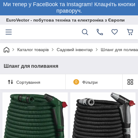
Ми тепер у FaceBook та Instagram! Клацніть кнопки
праворуч.
EuroVector - побутова техніка та електроніка з Європи
Каталог товарів
Садовий інвентар
Шланг для полив
Шланг для поливання
Сортування
0
Фільтри