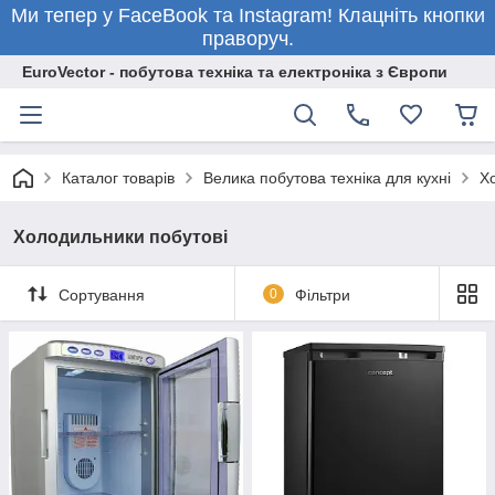
Ми тепер у FaceBook та Instagram! Клацніть кнопки
праворуч.
EuroVector - побутова техніка та електроніка з Європи
Каталог товарів
Велика побутова техніка для кухні
Х
Холодильники побутові
Сортування
0
Фільтри