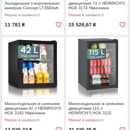
Холодильник з морозильною
дверцятами 74 л HEINRICH'S
камерою Concept LT3560wh
HGK 3174 Німеччина
Немає в наявності
Немає в наявності
11 781
15 526,67
₴
₴
Мініхолодильник зі скляними
Мініхолодильник зі скляними
дверцятами 42 л HEINRICH'S
дверцятами 115 л
HGK 3142 Німеччина
HEINRICH'S HGK 3115
Німеччина
Немає в наявності
Немає в наявності
13 936,23
21 425,25
₴
₴