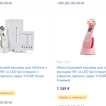
002-85-66
+380 (66) 002-85-66
1113
умовий масажер для обличчя з
Мікрострумовий масажер для о
RF та LED фототерапії з
функцією RF та LED фототерапі
іфтингу шкіри Y-618R Білий
ефектом ліфтингу шкіри Y-618
Рожевий
1 249 ₴
наявності
Немає в наявності
002-85-66