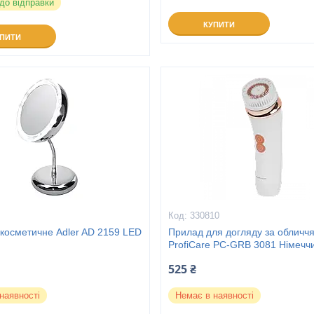
 до відправки
КУПИТИ
УПИТИ
330810
 косметичне Adler AD 2159 LED
Прилад для догляду за обличч
ProfiCare PC-GRB 3081 Німечч
525 ₴
наявності
Немає в наявності