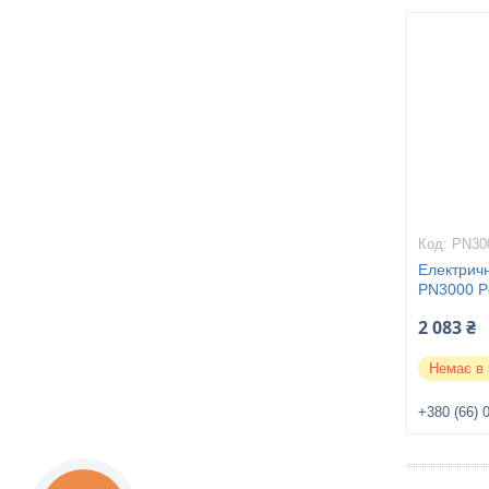
PN30
Електричн
PN3000 Pe
2 083 ₴
Немає в 
+380 (66) 