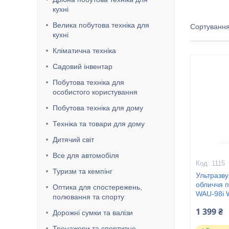
кухні
Велика побутова техніка для
кухні
Кліматична техніка
Садовий інвентар
Побутова техніка для
особистого користування
Побутова техніка для дому
Техніка та товари для дому
Дитячий світ
Все для автомобіля
1115
Туризм та кемпінг
Ультразв
обличчя п
Оптика для спостережень,
WAU-98i 
полювання та спорту
1 399 ₴
Дорожні сумки та валізи
Тренажери та спортивне