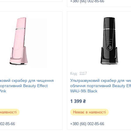
+380 (66) 002-85-66
1117
уковий скрабер для чищення
Ультразвуковий скрабер для ч
ортативний Beauty Effect
обличчя портативний Beauty Eff
ink
WAU-98i Black
1 399 ₴
наявності
Немає в наявності
002-85-66
+380 (66) 002-85-66