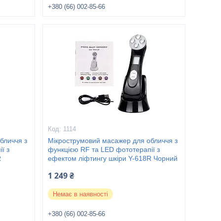
+380 (66) 002-85-66
1114
бличчя з
Мікрострумовий масажер для обличчя з
ї з
функцією RF та LED фототерапії з
R
ефектом ліфтингу шкіри Y-618R Чорний
1 249 ₴
Немає в наявності
+380 (66) 002-85-66