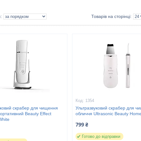
1354
уковий скрабер для чищення
Ультразвуковий скрабер для ч
ортативний Beauty Effect
обличчя Ultrasonic Beauty Hom
White
799 ₴
Готово до відправки