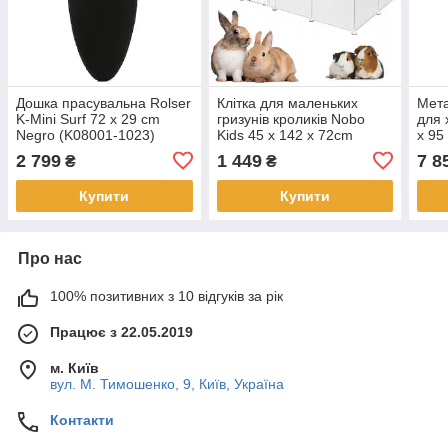
Дошка прасувальна Rolser
Клітка для маленьких
Мета
K-Mini Surf 72 x 29 cm
гризунів кроликів Nobo
для 
Negro (K08001-1023)
Kids 45 x 142 x 72cm
x 95
підд
2 799
1 449
7 8
₴
₴
Купити
Купити
Про нас
100% позитивних з 10 відгуків за рік
Працює з 22.05.2019
м. Київ
вул. М. Тимошенко, 9, Київ, Україна
Контакти