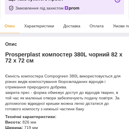
Замовлення під захистом
Опис
Характеристики
Доставка
Оплата
Умови п
Опис
Prosperplast компостер 380L чорний 82 х
72 х 72 см
Ємність компостера Compogreen 380L використовується для
різних видів компостування біорозкладаних відходів і
отримання природного добрива.
закрита прес - форма обмежує доступ до відходів тварин, в
той час як маленькі отвори забезпечують подачу повітря. За
допомогою відкидної кришки можна легко дістатися до
готового компосту з нижньої частини баку.
Технічні характеристики:
Висота:
826 мм
Ширина:
719 мм