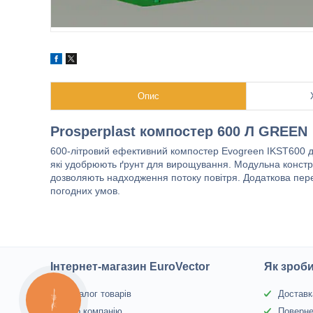
Опис
Prosperplast компостер 600 Л GREEN
600-літровий ефективний компостер Evogreen IKST600 до
які удобрюють ґрунт для вирощування. Модульна конструк
дозволяють надходження потоку повітря. Додаткова перев
погодних умов.
Інтернет-магазин EuroVector
Як зроб
Каталог товарів
Доставк
КНОПКА
ЗВ'ЯЗКУ
Про компанію
Поверне