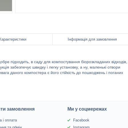
Характеристики
Інформація для замовлення
бре підходить, в саду для компостування біорозкладаних відходів,
ція забезпечує швидку і легку установку, а ну, маленькі отвори
ага даного компостера є його стійкість до пошкоджень і поганих
ити замовлення
Ми у соцмережах
а і оплата
Facebook
ння та обмін
Instagram