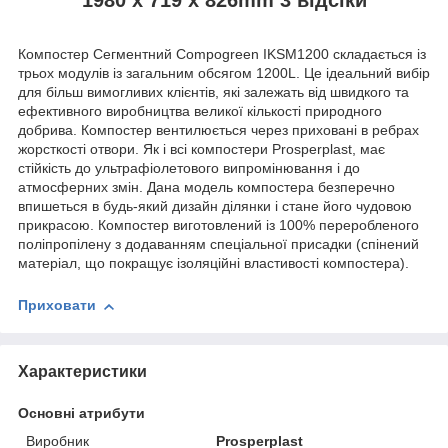
Компостер Сегментний Compogreen IKSM1200 складається із
трьох модулів із загальним обсягом 1200L. Це ідеальний вибір
для більш вимогливих клієнтів, які залежать від швидкого та
ефективного виробництва великої кількості природного
добрива. Компостер вентилюється через приховані в ребрах
жорсткості отвори. Як і всі компостери Prosperplast, має
стійкість до ультрафіолетового випромінювання і до
атмосферних змін. Дана модель компостера безперечно
впишеться в будь-який дизайн ділянки і стане його чудовою
прикрасою. Компостер виготовлений із 100% переробленого
поліпропілену з додаванням спеціальної присадки (спінений
матеріал, що покращує ізоляційні властивості компостера).
Приховати
Характеристики
Основні атрибути
Виробник
Prosperplast