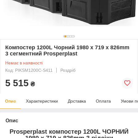
Компостер 1200L Чорний 1980 x 719 x 826mm
3 сегментний Prosperplast
Немає в наявності
Код: PIKSM1200C-S411
Роздріб
5 515
₴
Опис
Характеристики
Доставка
Оплата
Умови п
Опис
Prosperplast компостер 1200L ЧОРНИЙ
1980 х 719 х 826mm 3 відсіки