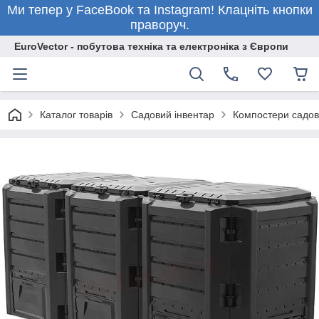
Ми тепер у FaceBook та Instagram! Клацніть кнопки
праворуч.
EuroVector - побутова техніка та електроніка з Європи
Каталог товарів
Садовий інвентар
Компостери садов