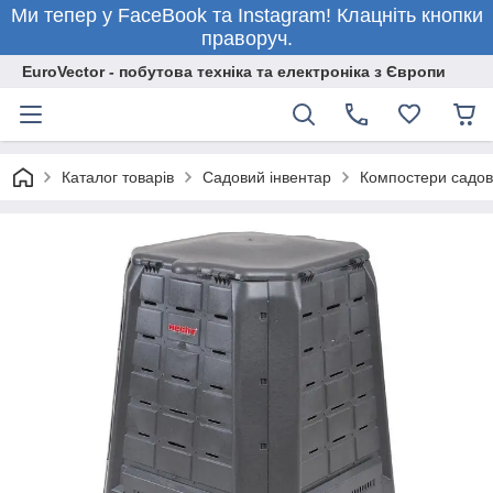
Ми тепер у FaceBook та Instagram! Клацніть кнопки
праворуч.
EuroVector - побутова техніка та електроніка з Європи
Каталог товарів
Садовий інвентар
Компостери садов