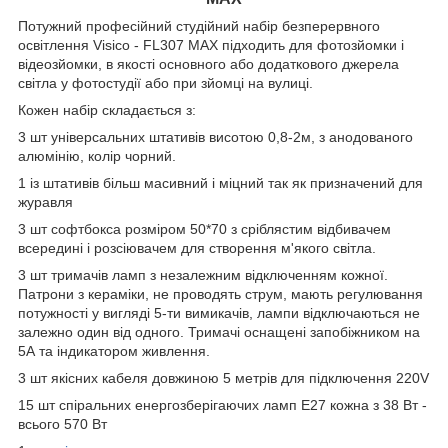
Потужний професійний студійний набір безперервного
освітлення Visico - FL307 MAX підходить для фотозйомки і
відеозйомки, в якості основного або додаткового джерела
світла у фотостудії або при зйомці на вулиці.
Кожен набір складається з:
3 шт універсальних штативів висотою 0,8-2м, з анодованого
алюмінію, колір чорний.
1 із штативів більш масивний і міцний так як призначений для
журавля
3 шт софтбокса розміром 50*70 з сріблястим відбивачем
всередині і розсіювачем для створення м'якого світла.
3 шт тримачів ламп з незалежним відключенням кожної.
Патрони з кераміки, не проводять струм, мають регулювання
потужності у вигляді 5-ти вимикачів, лампи відключаються не
залежно один від одного. Тримачі оснащені запобіжником на
5А та індикатором живлення.
3 шт якісних кабеля довжиною 5 метрів для підключення 220V
15 шт спіральних енергозберігаючих ламп E27 кожна з 38 Вт -
всього 570 Вт