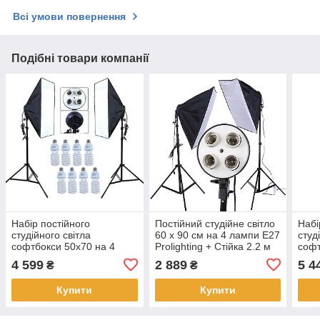
Всі умови повернення
Подібні товари компанії
Набір постійного
Постійний студійне світло
Набі
студійного світла
60 х 90 см на 4 лампи Е27
студ
софтбокси 50x70 на 4
Prolighting + Стійка 2.2 м
софт
патрона + Лампи 45W
пат
4 599
2 889
5 4
₴
₴
Купити
Купити