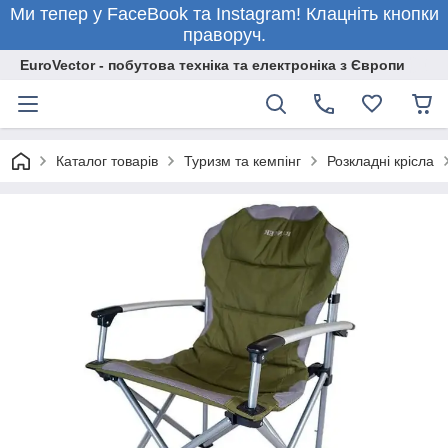
Ми тепер у FaceBook та Instagram! Клацніть кнопки
праворуч.
EuroVector - побутова техніка та електроніка з Європи
Каталог товарів
Туризм та кемпінг
Розкладні крісла