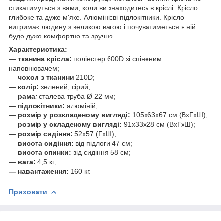
стикатимуться з вами, коли ви знаходитесь в кріслі. Крісло
глибоке та дуже м'яке. Алюмінієві підлокітники. Крісло
витримає людину з великою вагою і почуватиметься в ній
буде дуже комфортно та зручно.
Характеристика:
—
тканина крісла:
поліестер 600D зі спіненим
наповнювачем;
—
чохол з тканини
210D;
—
колір:
зелений, сірий;
—
рама
:
сталева труба Ø 22 мм;
—
підлокітники:
алюміній;
—
розмір у розкладеному вигляді:
105х63х67 см (ВхГхШ);
—
розмір у складеному вигляді:
91х33х28 см (ВхГхШ);
—
розмір сидіння:
52х57 (ГхШ);
—
висота сидіння:
від підлоги 47 см;
—
висота спинки:
від сидіння 58 см;
—
вага:
4,5 кг;
— навантаження:
160 кг.
Приховати