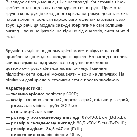
Виглядає стілець менше, ніж є насправді. Конструкція ніжок
зроблена так, що вони не занурюються в ґрунт. Проста та
зручна конструкція складаного крісла витримує досить великі
навантаження, оскільки каркас виготовлений із алюмінієвих
труб. До речі, ця модель завжди зберігатиме свій колишній
вигляд – вона не іржавіє, на відміну від аналогів, виконаних зі
сталі.
Зручність сидіння в даному кріслі можете відчути на собі
придбавши цю модель складного крісла. На вигляд невелика
спинка відмінно підтримує ваше зручне положення,
дозволяючи розслабитися на відпочинку. Тканинні
підлокітники та кишені можна зняти – вони на липучках. На
пікніку чи дачі крісло зі столиком стане просто знахідкою.
Характеристики:
— тканина крісла:
поліестер 600D;
— колір:
тканина - зелений, каркас - сірий, стільниця - сірий;
— рама:
алюмінієва труба Ø 22 мм
— стільниця:
алюміній
— розмір у розкладеному вигляді:
87х49х81 см (ВхГхШ);
— розмір у складеному вигляді:
86,5 х50х15 см (ВхГхШ);
— розмір сидіння:
34,5 х47 см (ГхШ);
— висота сидіння:
від підлоги 46 см;