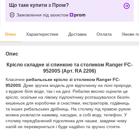
Що таке купити з Пром?
Замовлення під захистом
Опис
Характеристики
Доставка
Оплата
Умови п
Опис
Крісло складне зі спинкою та столиком Ranger FC-
95200S (Арт. RA 2206)
Класичне
рибальське крісло зі столиком Ranger FC-
95200S
. Дуже зручна модель для відпочинку на лоні природи,
з вудкою біля води, так і на дачі. Рибалки високо оцінили це
крісло, оскільки на лівому підлокітнику розташувалося безліч
кишеньок для коробочки зі снастями, екстракторів, годівниць
та інших рибальських дрібниць. На столику під правою рукою
можна розкласти наживку, насадки, а собі воду, телефон. У
столику передбачений підсклянка для чашки, завдяки чому
напій не перевернеться і буде надійно та зручно стояти.