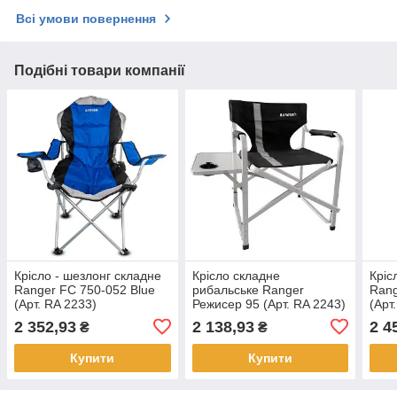
Всі умови повернення
Подібні товари компанії
Крісло - шезлонг складне
Крісло складне
Кріс
Ranger FC 750-052 Blue
рибальське Ranger
Rang
(Арт. RA 2233)
Режисер 95 (Арт. RA 2243)
(Арт
2 352,93
2 138,93
2 4
₴
₴
Купити
Купити