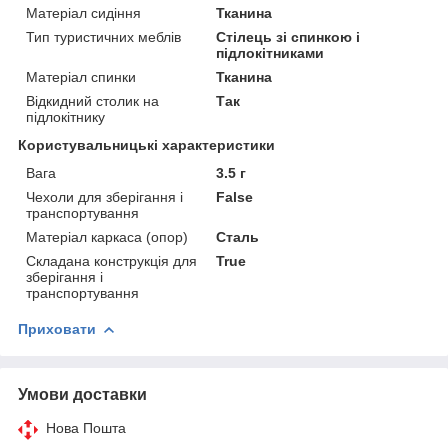
Матеріал сидіння
Тканина
Тип туристичних меблів
Стілець зі спинкою і
підлокітниками
Матеріал спинки
Тканина
Відкидний столик на
Так
підлокітнику
Користувальницькі характеристики
Вага
3.5 г
Чехоли для зберігання і
False
транспортування
Матеріал каркаса (опор)
Сталь
Складана конструкція для
True
зберігання і
транспортування
Приховати
Умови доставки
Нова Пошта