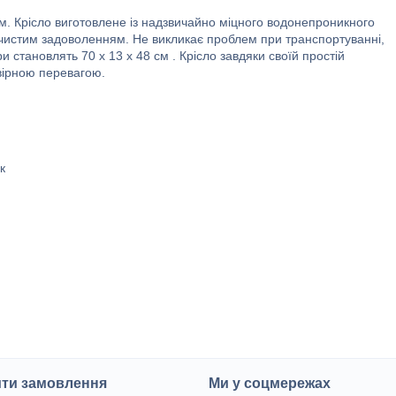
ом. Крісло виготовлене із надзвичайно міцного водонепроникного
у чистим задоволенням. Не викликає проблем при транспортуванні,
 становлять 70 х 13 х 48 см . Крісло завдяки своїй простій
овірною перевагою.
к
ити замовлення
Ми у соцмережах