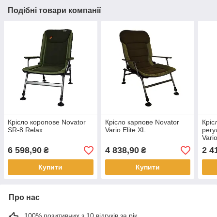
Подібні товари компанії
Крісло коропове Novator
Крісло карпове Novator
Кріс
SR-8 Relax
Vario Elite XL
регу
Vari
6 598,90
4 838,90
2 4
₴
₴
Купити
Купити
Про нас
100% позитивних з 10 відгуків за рік