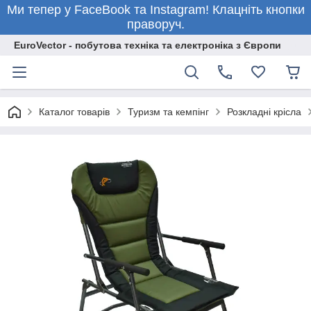
Ми тепер у FaceBook та Instagram! Клацніть кнопки
праворуч.
EuroVector - побутова техніка та електроніка з Європи
Каталог товарів
Туризм та кемпінг
Розкладні крісла