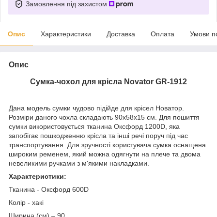
Замовлення під захистом
Опис
Характеристики
Доставка
Оплата
Умови п
Опис
Сумка-чохол для крісла Novator GR-1912
Дана модель сумки чудово підійде для крісел Новатор.
Розміри даного чохла складають 90х58х15 см. Для пошиття
сумки використовується тканина Оксфорд 1200D, яка
запобігає пошкодженню крісла та інші речі поруч під час
транспортування. Для зручності користувача сумка оснащена
широким ременем, який можна одягнути на плече та двома
невеликими ручками з м'якими накладками.
Характеристики:
Тканина - Оксфорд 600D
Колір - хакі
Ширина (см) – 90