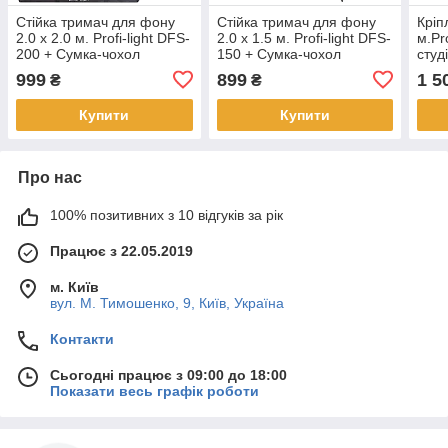
Стійка тримач для фону
Стійка тримач для фону
Кріп
2.0 х 2.0 м. Profi-light DFS-
2.0 х 1.5 м. Profi-light DFS-
м.Pr
200 + Сумка-чохол
150 + Сумка-чохол
студ
фон 
999
899
1 5
₴
₴
Купити
Купити
Про нас
100% позитивних з 10 відгуків за рік
Працює з 22.05.2019
м. Київ
вул. М. Тимошенко, 9, Київ, Україна
Контакти
Сьогодні працює з 09:00 до 18:00
Показати весь графік роботи