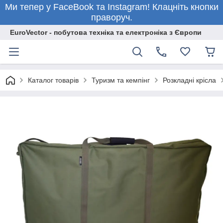
Ми тепер у FaceBook та Instagram! Клацніть кнопки
праворуч.
EuroVector - побутова техніка та електроніка з Європи
Каталог товарів
Туризм та кемпінг
Розкладні крісла