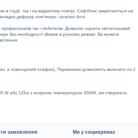
и в студії, так і на відкритому повітрі. Софтбокс закріплюється на
накладка-дифузор пом'якшує і розсіює його.
 професіоналів так і любителів. Дозволяє оцінити світлотіньовий
ери без необхідності зйомки в ручному режимі. Ви можете
вітлення.
вач, а повноцінний плафон), Перемикачі дозволяють включати по 2
 W або 125w з колірною температурою 5500К, які створюють
ити замовлення
Ми у соцмережах