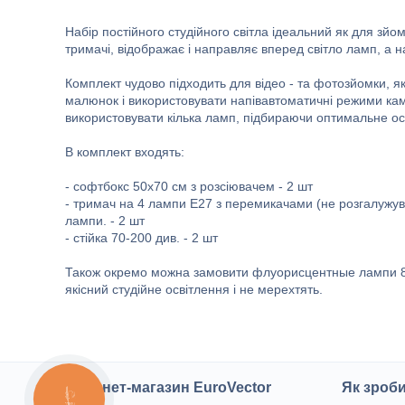
Набір постійного студійного світла ідеальний як для зйомк
тримачі, відображає і направляє вперед світло ламп, а 
Комплект чудово підходить для відео - та фотозйомки, як
малюнок і використовувати напівавтоматичні режими кам
використовувати кілька ламп, підбираючи оптимальне ос
В комплект входять:
- софтбокс 50x70 см з розсіювачем - 2 шт
- тримач на 4 лампи E27 з перемикачами (не розгалужу
лампи. - 2 шт
- стійка 70-200 див. - 2 шт
Також окремо можна замовити флуорисцентные лампи 85
якісний студійне освітлення і не мерехтять.
Інтернет-магазин EuroVector
Як зроб
КНОПКА
ЗВ'ЯЗКУ