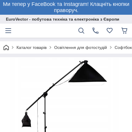
Ми тепер у FaceBook та Instagram! Клацніть кнопки
праворуч.
EuroVector - побутова техніка та електроніка з Європи
Каталог товарів
Освітлення для фотостудій
Софтбокс