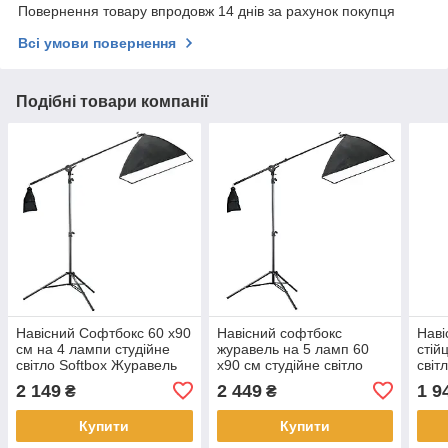
Повернення товару впродовж 14 днів за рахунок покупця
Всі умови повернення
Подібні товари компанії
Навісний Софтбокс 60 х90
Навісний софтбокс
Наві
см на 4 лампи студійне
журавель на 5 ламп 60
стій
світло Softbox Журавель
х90 см студійне світло
світ
Softbox
2 149
2 449
1 9
₴
₴
Купити
Купити