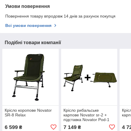
Умови повернення
Повернення товару впродовж 14 днів за рахунок покупця
Всі умови повернення
Подібні товари компанії
Крісло коропове Novator
Крісло рибальське
Кріс
SR-8 Relax
карпове Novator sr-2 +
карп
підставка Novator Pod-1
6 599
7 149
4 7
₴
₴