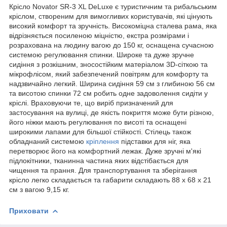
Крісло Novator SR-3 XL DeLuxe є туристичним та рибальським
кріслом, створеним для вимогливих користувачів, які цінують
високий комфорт та зручність. Високоміцна сталева рама, яка
відрізняється посиленою міцністю, екстра розмірами і
розрахована на людину вагою до 150 кг, оснащена сучасною
системою регулювання спинки. Широке та дуже зручне
сидіння з розкішним, зносостійким матеріалом 3D-сіткою та
мікрофлісом, який забезпечений повітрям для комфорту та
надзвичайно легкий. Ширина сидіння 59 см з глибиною 56 см
та висотою спинки 72 см робить одне задоволення сидіти у
кріслі. Враховуючи те, що виріб призначений для
застосування на вулиці, де якість покриття може бути різною,
його ніжки мають регулювання по висоті та оснащені
широкими лапами для більшої стійкості. Стілець також
обладнаний системою
кріплення
підставки для ніг, яка
перетворює його на комфортний лежак. Дуже зручні м'які
підлокітники, тканинна частина яких відстібається для
чищення та прання. Для транспортування та зберігання
крісло легко складається та габарити складають 88 х 68 х 21
см з вагою 9,15 кг.
Приховати