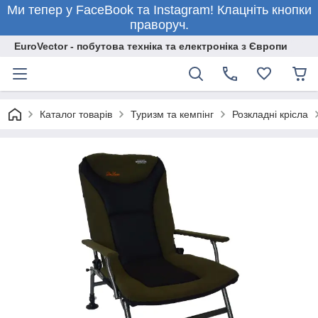
Ми тепер у FaceBook та Instagram! Клацніть кнопки
праворуч.
EuroVector - побутова техніка та електроніка з Європи
Каталог товарів
Туризм та кемпінг
Розкладні крісла