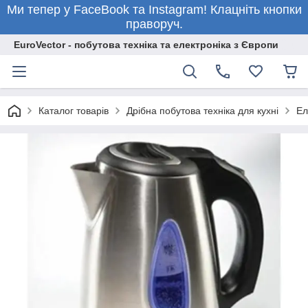
Ми тепер у FaceBook та Instagram! Клацніть кнопки
праворуч.
EuroVector - побутова техніка та електроніка з Європи
Каталог товарів
Дрібна побутова техніка для кухні
Ел