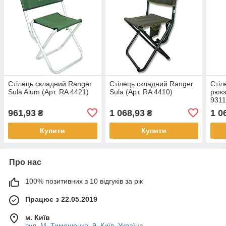
Стілець складний Ranger
Стілець складний Ranger
Стіл
Sula Alum (Арт. RA 4421)
Sula (Арт. RA 4410)
рюкз
9311
4401
961,93
1 068,93
1 0
₴
₴
рюкз
Купити
Купити
Про нас
100% позитивних з 10 відгуків за рік
Працює з 22.05.2019
м. Київ
вул. М. Тимошенко, 9, Київ, Україна