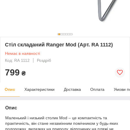
Стіл складаний Ranger Mod (Арт. RA 1112)
Немає в наявності
Код: RА 1112
Роздріб
799
₴
Опис
Характеристики
Доставка
Оплата
Умови п
Опис
Маленький і низький столик Mod – це компактність та
практичність, він стане незамінним помічником у будь-яких
подорожах, вилазках на природу, відпочинку на пляжі чи