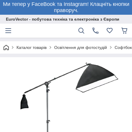
Ми тепер у FaceBook та Instagram! Клацніть кнопки
праворуч.
EuroVector - побутова техніка та електроніка з Європи
Каталог товарів
Освітлення для фотостудій
Софтбокс