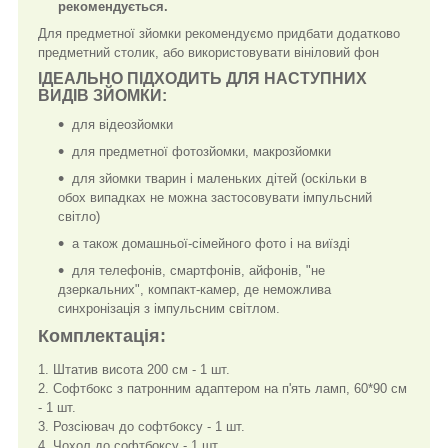
рекомендується.
Для предметної зйомки рекомендуємо придбати додатково
предметний столик, або використовувати вініловий фон
ІДЕАЛЬНО ПІДХОДИТЬ ДЛЯ НАСТУПНИХ
ВИДІВ ЗЙОМКИ:
для відеозйомки
для предметної фотозйомки, макрозйомки
для зйомки тварин і маленьких дітей (оскільки в
обох випадках не можна застосовувати імпульсний
світло)
а також домашньої-сімейного фото і на виїзді
для телефонів, смартфонів, айфонів, "не
дзеркальних", компакт-камер, де неможлива
синхронізація з імпульсним світлом.
Комплектація:
1. Штатив висота 200 см - 1 шт.
2. Софтбокс з патронним адаптером на п'ять ламп, 60*90 см
- 1 шт.
3. Розсіювач до софтбоксу - 1 шт.
4. Чохол до софтбоксу - 1 шт.