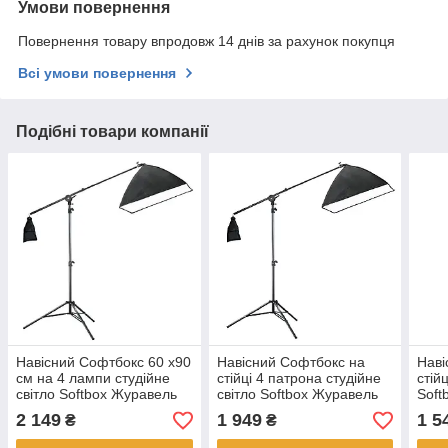
Умови повернення
Повернення товару впродовж 14 днів за рахунок покупця
Всі умови повернення
Подібні товари компанії
Навісний Софтбокс 60 х90
Навісний Софтбокс на
Наві
см на 4 лампи студійне
стійці 4 патрона студійне
стій
світло Softbox Журавель
світло Softbox Журавель
Soft
2 149
1 949
1 5
₴
₴