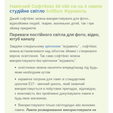
Навісний Софтбокс 60 х90 см на 4 лампи
студійне світло
Softbox Журавель
Даний софтбокс можна використовувати для фото-,
відеозйомки людей, тварин, маленьких дітей, так і при
зйомці предметів.
Переваги постійного світла для фото, відео,
ютуб каналу
Завдяки спеціальному
кріпленню
"журавель" , софтбокс
можна встановлювати над об'єктом зйомки і створювати
верхнє освітлення. Так само софтбокс можна
використовувати без кріплення "журавель".
освітлювач можна нахиляти вперед/назад під будь-
яким необхідним кутом
керамічні патрони для ламп зі стандартним
цоколем E27 - звичний цоколь, який зазвичай
використовується в побутових приладах, відповідно,
є можливість без проблемно докуповувати лампи в
будь-яких магазинах.
Використовувати тільки світлодіодні або економні
лампи.
Лампи розжарювання використовувати не