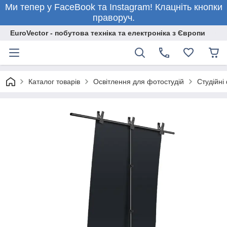
Ми тепер у FaceBook та Instagram! Клацніть кнопки
праворуч.
EuroVector - побутова техніка та електроніка з Європи
Каталог товарів
Освітлення для фотостудій
Студійні