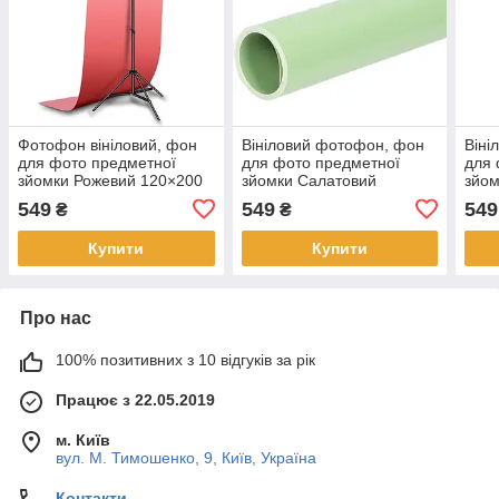
Фотофон вініловий, фон
Вініловий фотофон, фон
Віні
для фото предметної
для фото предметної
для 
зйомки Рожевий 120×200
зйомки Салатовий
зйом
см ПВХ
120×200 см ПВХ Матовий
см 
549
549
549
₴
₴
Купити
Купити
Про нас
100% позитивних з 10 відгуків за рік
Працює з 22.05.2019
м. Київ
вул. М. Тимошенко, 9, Київ, Україна
Контакти