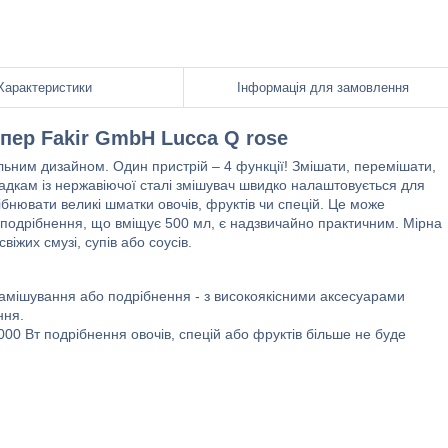
Характеристики
Інформація для замовлення
ппер Fakir GmbH Lucca Q rose
альним дизайном. Один пристрій – 4 функції! Змішати, перемішати,
садкам із нержавіючої сталі змішувач швидко налаштовується для
бнювати великі шматки овочів, фруктів чи спецій. Це може
 подрібнення, що вміщує 500 мл, є надзвичайно практичним. Мірна
іжих смузі, супів або соусів.
амішування або подрібнення - з високоякісними аксесуарами
ння.
00 Вт подрібнення овочів, спецій або фруктів більше не буде