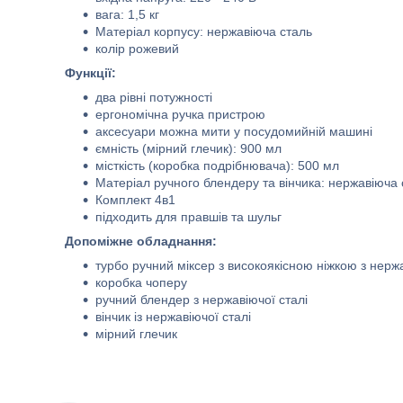
вага: 1,5 кг
Матеріал корпусу: нержавіюча сталь
колір рожевий
Функції:
два рівні потужності
ергономічна ручка пристрою
аксесуари можна мити у посудомийній машині
ємність (мірний глечик): 900 мл
місткість (коробка подрібнювача): 500 мл
Матеріал ручного блендеру та вінчика: нержавіюча 
Комплект 4в1
підходить для правшів та шульг
Допоміжне обладнання:
турбо ручний міксер з високоякісною ніжкою з нержа
коробка чоперу
ручний блендер з нержавіючої сталі
вінчик із нержавіючої сталі
мірний глечик