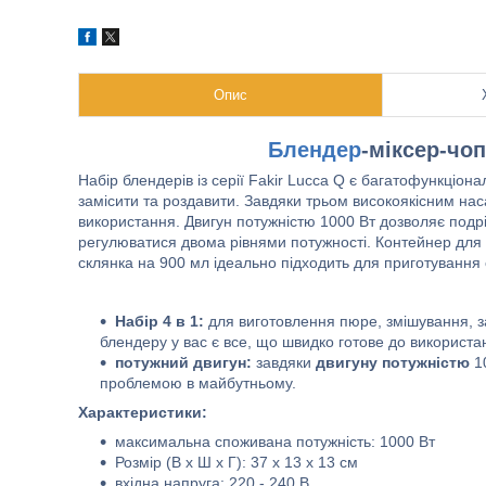
Опис
Блендер
-міксер-чо
Набір блендерів із серії Fakir Lucca Q є багатофункціон
замісити та роздавити. Завдяки трьом високоякісним на
використання. Двигун потужністю 1000 Вт дозволяє подрі
регулюватися двома рівнями потужності. Контейнер для
склянка на 900 мл ідеально підходить для приготування св
Набір 4 в 1:
для виготовлення пюре, змішування, з
блендеру у вас є все, що швидко готове до використа
потужний двигун:
завдяки
двигуну потужністю
10
проблемою в майбутньому.
Характеристики:
максимальна споживана потужність: 1000 Вт
Розмір (В x Ш x Г): 37 х 13 х 13 см
вхідна напруга: 220 - 240 В