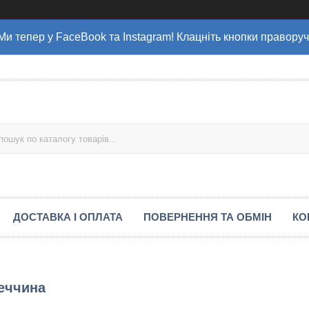
Ми тепер у FaceBook та Instagram! Клацніть кнопки праворуч
ДОСТАВКА І ОПЛАТА
ПОВЕРНЕННЯ ТА ОБМІН
КО
меччина