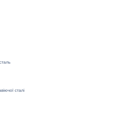
сталь
віючої сталі