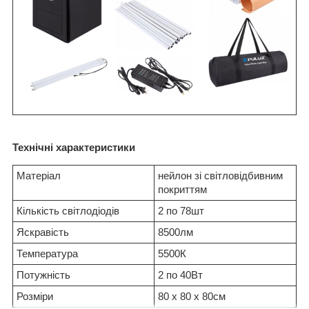
Технічні характеристики
Матеріал
нейлон зі світловідбивним
покриттям
Кількість світлодіодів
2 по 78шт
Яскравість
8500лм
Температура
5500К
Потужність
2 по 40Вт
Розміри
80 х 80 х 80см