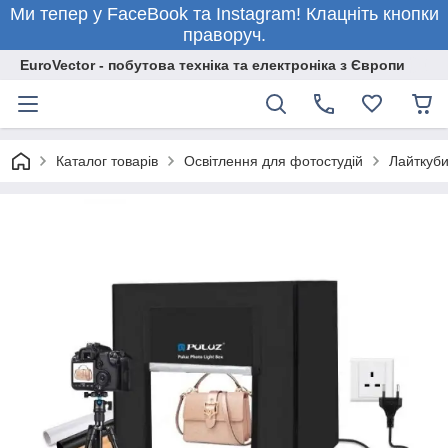
Ми тепер у FaceBook та Instagram! Клацніть кнопки
праворуч.
EuroVector - побутова техніка та електроніка з Європи
Каталог товарів
Освітлення для фотостудій
Лайткуби