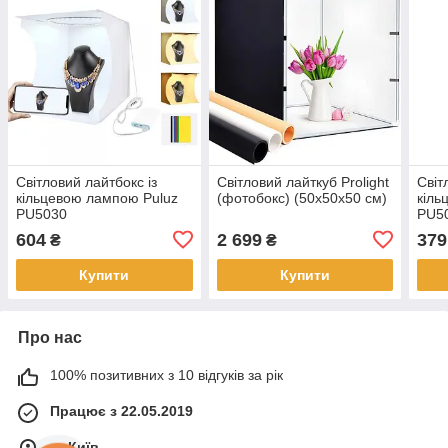
Світловий лайтбокс із
Світловий лайткуб Prolight
Світ
кільцевою лампою Puluz
(фотобокс) (50х50х50 см)
кіль
PU5030
PU5
604
2 699
379
₴
₴
Купити
Купити
Про нас
100% позитивних з 10 відгуків за рік
Працює з 22.05.2019
м. Київ