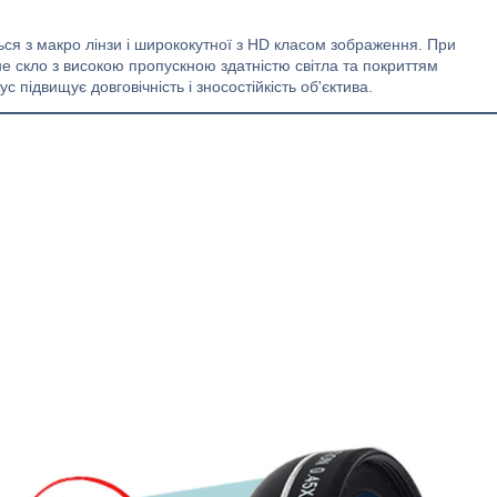
ся з макро лінзи і ширококутної з HD класом зображення. При
е скло з високою пропускною здатністю світла та покриттям
с підвищує довговічність і зносостійкість об'єктива.