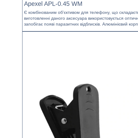
Apexel APL-0.45 WM
Є комбінованим об'єктивом для телефону, що складаєть
виготовленні даного аксесуара використовується оптичн
запобігає появі паразитних відблисків. Алюмінієвий корпу