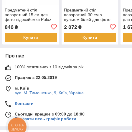
Предметний стіл
Предметний стіл
Пред
поворотний 15 см для
поворотний 30 см з
пово
фото-відеозйомки Puluz
пультом білий для фото-
для 
PU3115B
відеозйомки Puluz
Pulu
846
2 072
1 6
₴
₴
PU3131W
Купити
Купити
Про нас
100% позитивних з 10 відгуків за рік
Працює з 22.05.2019
м. Київ
вул. М. Тимошенко, 9, Київ, Україна
Контакти
Сьогодні працює з 09:00 до 18:00
Показати весь графік роботи
КНОПКА
ЗВ'ЯЗКУ