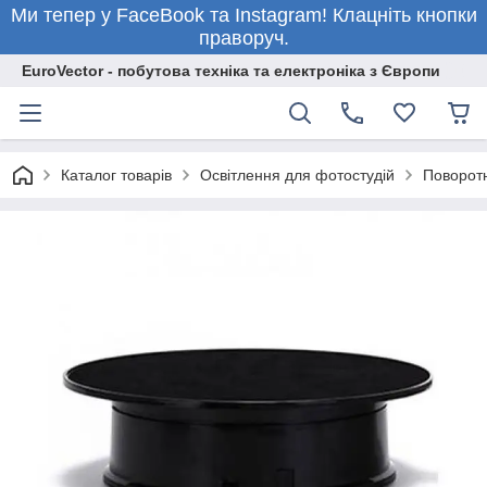
Ми тепер у FaceBook та Instagram! Клацніть кнопки
праворуч.
EuroVector - побутова техніка та електроніка з Європи
Каталог товарів
Освітлення для фотостудій
Поворотн