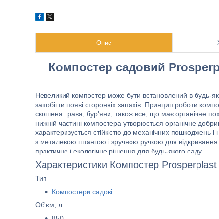
Опис
Компостер садовий Prosperpla
Невеликий компостер може бути встановлений в будь-яком
запобігти появі сторонніх запахів. Принцип роботи компос
скошена трава, бур'яни, також все, що має органічне по
нижній частині компостера утворюється органічне добрив
характеризується стійкістю до механічних пошкоджень 
з металевою штангою і зручною ручкою для відкривання.
практичне і екологічне рішення для будь-якого саду.
Характеристики Компостер Prosperplast
Тип
Компостери садові
Об'єм, л
850