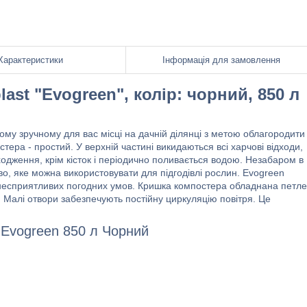
Характеристики
Інформація для замовлення
st "Evogreen", колір: чорний, 850 л
у зручному для вас місці на дачній ділянці з метою облагородити 
тера - простий. У верхній частині викидаються всі харчові відходи,
ходження, крім кісток і періодично поливається водою. Незабаром в
о, яке можна використовувати для підгодівлі рослин. Evogreen
і несприятливих погодних умов. Кришка компостера обладнана петл
 Малі отвори забезпечують постійну циркуляцію повітря. Це
 Evogreen 850 л Чорний