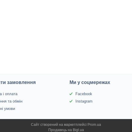
ити замовлення
Ми у соцмережах
а і оплата
Facebook
ння та обмін
Instagram
йні умови
Сайт створений на маркетплейсі
Prom.ua
Продавець на Bigl.ua