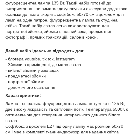
флуоресцентна лампа 135 Вт. Такий набір готовий до
використання і не вимагає докуповувати аксесуари додатково,
оскільки до нього входить софтбокс 50x70 см з цоколем для
ламп на один патрон, флуоресцентна лампа та студійна
стійка. Такий набір світла легко використовувати для
портретної зйомки, зйомки в повний зріст, предметної
фотографії, прямих трансляцій, салонів краси.
Даний набір ідеально підходить для:
- блогера youtube, tik tok, instagram
- Зйомки в приміщенні, де мало світла
- виїзної зйомки у закладах
- предметної зйомки
- портретної зйомки
- допоміжного освітлення
Характеристики:
Лампа - спіральна флуоресцентна лампа потужністю 135 Вт,
дає високу яскравість та світловий потік. Температура 5500К є
оптимальною для створення натурального денного білого
світла.
Софтбокс з цоколем E27 під одну лампу має розміри 50x70
см і має в комплекті тканину-дифузор для надання світла