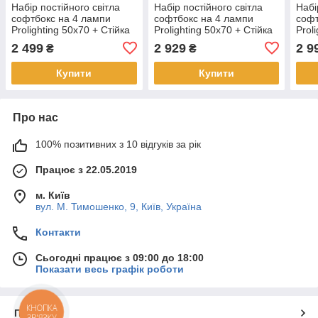
Набір постійного світла
Набір постійного світла
Набі
софтбокс на 4 лампи
софтбокс на 4 лампи
софт
Prolighting 50x70 + Стійка
Prolighting 50x70 + Стійка
Prol
+ Лампи 45 Вт.
+ Лампи 125 Вт.
+ Ла
2 499
2 929
2 9
₴
₴
Купити
Купити
Про нас
100% позитивних з 10 відгуків за рік
Працює з 22.05.2019
м. Київ
вул. М. Тимошенко, 9, Київ, Україна
Контакти
Сьогодні працює з 09:00 до 18:00
Показати весь графік роботи
КНОПКА
Про нас
ЗВ'ЯЗКУ