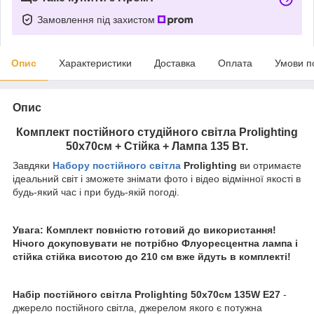
Замовлення під захистом
Опис
Характеристики
Доставка
Оплата
Умови п
Опис
Комплект постійного студійного світла Prolighting
50х70см + Стійка + Лампа 135 Вт.
Завдяки
Набору постійного світла
Prolighting
ви отримаєте
ідеальний світ і зможете знімати фото і відео відмінної якості в
будь-який час і при будь-якій погоді.
Увага: Комплект повністю готовий до використання!
Нічого докуповувати не потрібно Флуоресцентна лампа і
стійка стійка висотою до 210 см вже йдуть в комплекті!
Набір постійного світла Prolighting 50x70см 135W E27
-
джерело постійного світла, джерелом якого є потужна