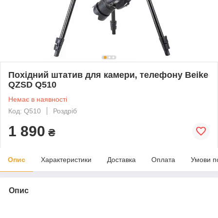
Похідний штатив для камери, телефону Beike
QZSD Q510
Немає в наявності
Код: Q510
Роздріб
1 890
₴
Опис
Характеристики
Доставка
Оплата
Умови п
Опис