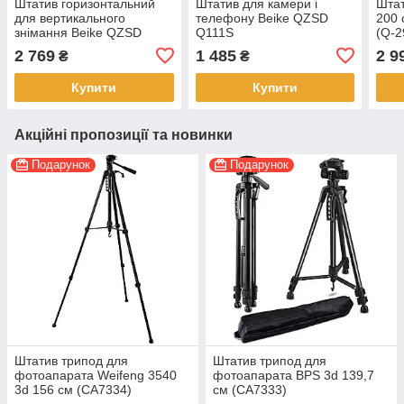
Штатив горизонтальний
Штатив для камери і
Штат
для вертикального
телефону Beike QZSD
200 
знімання Beike QZSD
Q111S
(Q-2
Q999H
2 769
1 485
2 9
₴
₴
Купити
Купити
Акційні пропозиції та новинки
Подарунок
Подарунок
Штатив трипод для
Штатив трипод для
фотоапарата Weifeng 3540
фотоапарата BPS 3d 139,7
3d 156 см (CA7334)
см (CA7333)