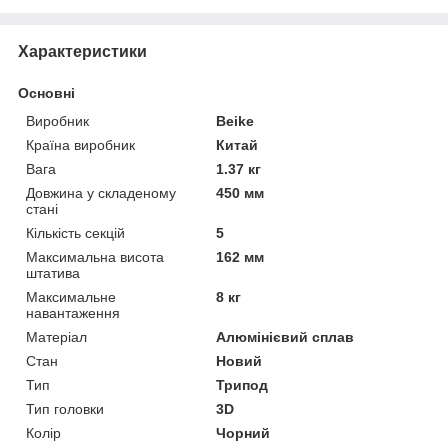
Характеристики
Основні
Виробник
Beike
Країна виробник
Китай
Вага
1.37 кг
Довжина у складеному
450 мм
стані
Кількість секцій
5
Максимальна висота
162 мм
штатива
Максимальне
8 кг
навантаження
Матеріал
Алюмінієвий сплав
Стан
Новий
Тип
Трипод
Тип головки
3D
Колір
Чорний