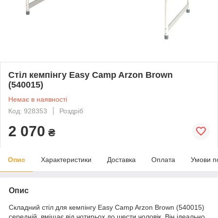
Стіл кемпінгу Easy Camp Arzon Brown
(540015)
Немає в наявності
Код: 928353
Роздріб
2 070
₴
Опис
Характеристики
Доставка
Оплата
Умови п
Опис
Складний стіл для кемпінгу Easy Camp Arzon Brown (540015)
середній, вміщає від чотирьох до шести чоловік. Він ідеально