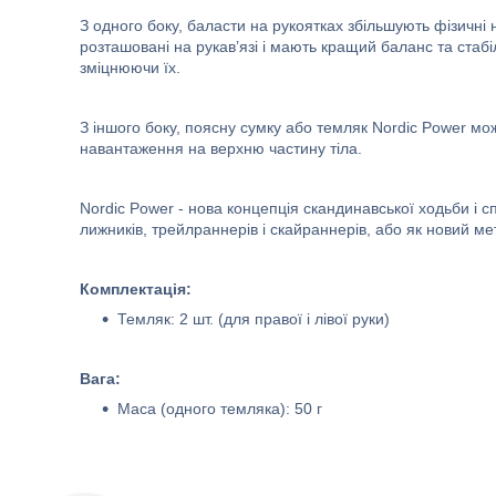
З одного боку, баласти на рукоятках збільшують фізичн
розташовані на рукав’язі і мають кращий баланс та стабі
зміцнюючи їх.
З іншого боку, поясну сумку або темляк Nordic Power мо
навантаження на верхню частину тіла.
Nordic Power - нова концепція скандинавської ходьби і 
лижників, трейлраннерів і скайраннерів, або як новий ме
Комплектація:
Темляк: 2 шт. (для правої і лівої руки)
Вага:
Маса (одного темляка): 50 г