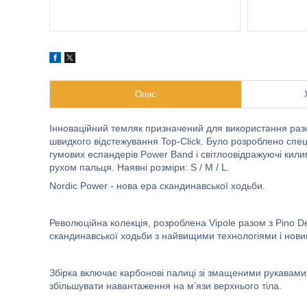
Опис
Інноваційний темляк призначений для використання раз
швидкого відстежування Top-Click. Було розроблено спеці
гумових еспандерів Power Band і світлоовідражуючі кили
рухом пальця. Наявні розміри: S / M / L.
Nordic Power - нова ера скандинавської ходьби.
Революційна колекція, розроблена Vipole разом з Pino Del
скандинавської ходьби з найвищими технологіями і нови
Збірка включає карбонові палиці зі змащеними рукавами
збільшувати навантаження на м’язи верхнього тіла.