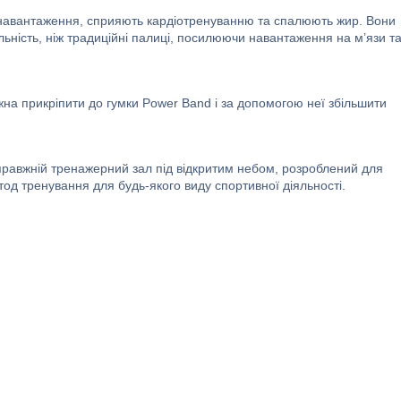
і навантаження, сприяють кардіотренуванню та спалюють жир. Вони
льність, ніж традиційні палиці, посилюючи навантаження на м’язи т
жна прикріпити до гумки Power Band і за допомогою неї збільшити
справжній тренажерний зал під відкритим небом, розроблений для
тод тренування для будь-якого виду спортивної діяльності.