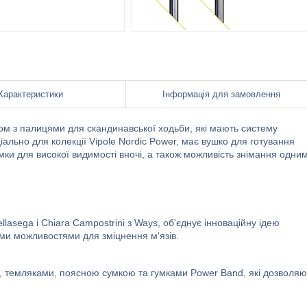
Характеристики
Інформація для замовлення
ом з палицями для скандинавської ходьби, які мають систему
ально для колекції Vipole Nordic Power, має вушко для готування
мки для високої видимості вночі, а також можливість знімання одни
lasega і Chiara Campostrini з Ways, об'єднує інноваційну ідею
ми можливостями для зміцнення м'язів.
, темляками, поясною сумкою та гумками Power Band, які дозволяю