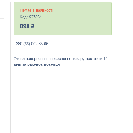
Немає в наявності
Код:
927854
898 ₴
+380 (66) 002-85-66
повернення товару протягом 14
днів
за рахунок покупця