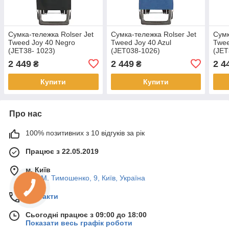
Сумка-тележка Rolser Jet
Сумка-тележка Rolser Jet
Сумк
Tweed Joy 40 Negro
Tweed Joy 40 Azul
Twee
(JET38- 1023)
(JET038-1026)
(JET
2 449
2 449
2 4
₴
₴
Купити
Купити
Про нас
100% позитивних з 10 відгуків за рік
Працює з 22.05.2019
м. Київ
вул. М. Тимошенко, 9, Київ, Україна
Контакти
Сьогодні працює з 09:00 до 18:00
Показати весь графік роботи