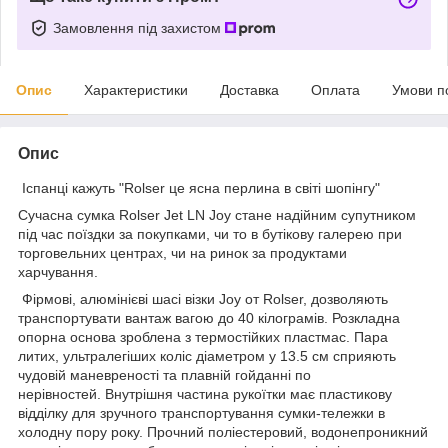
Замовлення під захистом
Опис
Характеристики
Доставка
Оплата
Умови п
Опис
Іспанці кажуть "Rolser це ясна перлина в світі шопінгу"
Сучасна сумка Rolser Jet LN Joy стане надійним супутником
під час поїздки за покупками, чи то в бутікову галерею при
торговельних центрах, чи на ринок за продуктами
харчування.
Фірмові, алюмінієві шасі візки Joy от Rolser, дозволяють
транспортувати вантаж вагою до 40 кілограмів. Розкладна
опорна основа зроблена з термостійких пластмас. Пара
литих, ультралегіших коліс діаметром у 13.5 см сприяють
чудовій маневреності та плавній гойданні по
нерівностей. Внутрішня частина рукоїтки має пластикову
відділку для зручного транспортування сумки-тележки в
холодну пору року. Прочний поліестеровий, водонепроникний