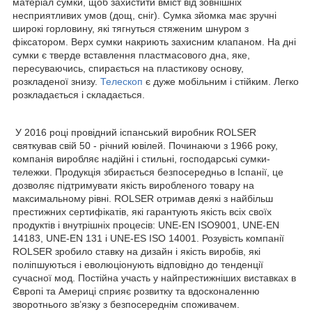
матеріал сумки, щоб захистити вміст від зовнішніх
несприятливих умов (дощ, сніг). Сумка зйомка має зручні
широкі горловину, які тягнуться стяженим шнуром з
фіксатором. Верх сумки накриють захисним клапаном. На дні
сумки є тверде вставлення пластмасового дна, яке,
пересуваючись, спирається на пластикову основу,
розкладеної знизу.
Телескоп
є дуже мобільним і стійким. Легко
розкладається і складається.
У 2016 році провідний іспанський виробник ROLSER
святкував свій 50 - річний ювілей. Починаючи з 1966 року,
компанія виробляє надійні і стильні, господарські сумки-
тележки. Продукція збирається безпосередньо в Іспанії, це
дозволяє підтримувати якість виробленого товару на
максимальному рівні. ROLSER отримав деякі з найбільш
престижних сертифікатів, які гарантують якість всіх своїх
продуктів і внутрішніх процесів: UNE-EN ISO9001, UNE-EN
14183, UNE-EN 131 і UNE-ES ISO 14001. Розувість компанії
ROLSER зробило ставку на дизайн і якість виробів, які
поліпшуються і еволюціонують відповідно до тенденції
сучасної мод. Постійна участь у найпрестижніших виставках в
Європі та Америці сприяє розвитку та вдосконаленню
зворотнього зв’язку з безпосереднім споживачем.