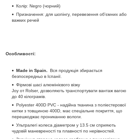
Колір: Negro (чорний)
Призначення: для шопінгу, перевезення об'ємних або
важких речей
Особливості:
Made in Spain.
Вся продукція збирається
безпосередньо в Іспанії.
Фірмові шасі алюмінієвого візку
Joy от Rolser, дозволяють транспортувати вантаж вагою
до 40 кілограмів.
Polyester 400D PVC - надійна тканина з поліестерової
нитки з товщиною 400D, має спеціальне покриття, що
перешкоджає прониканню вологи.
Ультралегі колеса діаметром у 13.5 см сприяють
чудовій маневреності та плавності по нерівностей.