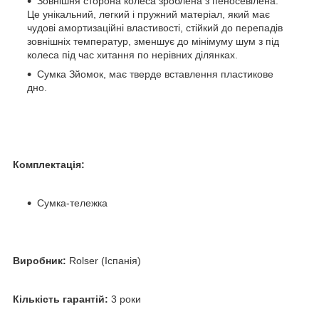
Зовнішня сторона колеса зроблена з пеносевілена.
Це унікальний, легкий і пружний матеріал, який має
чудові амортизаційні властивості, стійкий до перепадів
зовнішніх температур, зменшує до мінімуму шум з під
колеса під час хитання по нерівних ділянках.
Cумка Зйомок, має тверде вставлення пластикове
дно.
Комплектація:
Сумка-тележка
Виробник:
Rolser (Іспанія)
Кількість гарантій:
3 роки