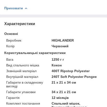
Приховати
Характеристики
Основні
Виробник
HIGHLANDER
Колір
Червоний
Користувальницькі характеристики
Вага
1250 г г
Вид спального мішка
Кокон
Зовнішній матеріал
400T Ripstop Polyester
Внутрішній матеріал
240T Soft Polyester Pongee
Габарити в складеному
21 х 21 х 34 см
вигляді
Габарити упаковки
34 х 21 х 21 см
Гарантія
12 місяців
Комплект постачання
Спальний мішок,