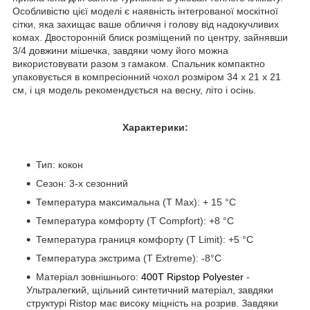
Особливістю цієї моделі є наявність інтегрованої москітної
сітки, яка захищає ваше обличчя і голову від надокучливих
комах. Двосторонній блиск розміщений по центру, зайнявши
3/4 довжини мішечка, завдяки чому його можна
використовувати разом з гамаком. Спальник компактно
упаковується в компресіонний чохол розміром 34 х 21 х 21
см, і ця модель рекомендується на весну, літо і осінь.
Характерики:
Тип: кокон
Сезон: 3-х сезонний
Температура максимальна (T Max): + 15 °C
Температура комфорту (T Compfort): +8 °C
Температура границя комфорту (T Limit): +5 °C
Температура экстрима (T Extreme): -8°C
Матеріал зовнішнього:
400T Ripstop Polyester
-
Ультралегкий, щільний синтетичний матеріал, завдяки
структурі Ristop має високу міцність на розрив. Завдяки