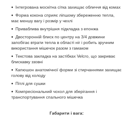
Інтегрована москітна сітка захищає обличчя від комах
Форма кокона сприяє ліпшому збереженню тепла,
має меншу вагу і розмір у чехлі
Приваблива внутрішня підкладка з епонжа
Двосторонній блиск по центру на 3/4 довжини
запобігає втрати тепла в області ніг і робить зручним
використання мішечок разом з гамаком
Текстова закладка на застібках Velcro, що закриває
блискавку ззовні
Капюшон анатомічної форми зі стирчаннями захищає
голову від холоду
Пітлі для сушки
Компресіональний чохол для зберігання і
транспортування спального мішечка
Габарити і вага: