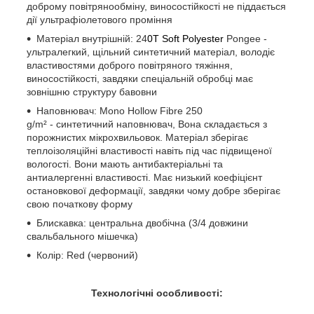
доброму повітрянообміну, виносостійкості не піддається
дії ультрафіолетового проміння
Матеріал внутрішній: 24
0T Soft Polyester
Pongee -
ультралегкий, щільний синтетичний матеріал, володіє
властивостями доброго повітряного тяжіння,
виносостійкості, завдяки спеціальній обробці має
зовнішню структуру бавовни
Наповнювач: Mono Hollow Fibre 250
g/m
²
- синтетичний наповнювач, Вона складається з
порожнистих мікрохвильовок. Матеріал зберігає
теплоізоляційні властивості навіть під час підвищеної
вологості. Вони мають антибактеріальні та
антиалергенні властивості. Має низький коефіцієнт
остановкової деформації, завдяки чому добре зберігає
свою початкову форму
Блискавка: центральна двобічна (3/4 довжини
свальбального мішечка)
Колір: Red (червоний)
Технологічні особливості: