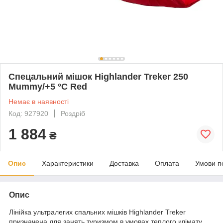
Спецальний мішок Highlander Treker 250
Mummy/+5 °C Red
Немає в наявності
Код: 927920
Роздріб
1 884
₴
Опис
Характеристики
Доставка
Оплата
Умови п
Опис
Лінійка ультралегих спальних мішків Highlander Treker
призначена для занять туризмом в умовах теплого клімату.