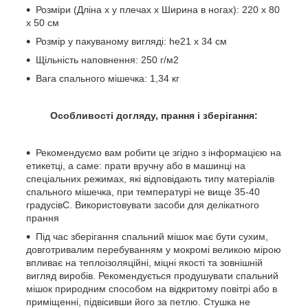
Розміри (Дліна x у плечах x Ширина в ногах): 220 x 80
x 50 см
Розмір у пакуваному вигляді: he21 x 34 см
Щільність наповнення: 250 г/м2
Вага спального мішечка: 1,34 кг
Особливості догляду, прання і зберігання:
Рекомендуємо вам робити це згідно з інформацією на
етикетці, а саме: прати вручну або в машинці на
спеціальних режимах, які відповідають типу матеріалів
спального мішечка, при температурі не вище 35-40
градусівC. Використовувати засоби для делікатного
прання
Під час зберігання спальний мішок має бути сухим,
довготривалим перебуванням у мокромі великою мірою
впливає на теплоізоляційні, міцні якості та зовнішній
вигляд виробів. Рекомендується продушувати спальний
мішок природним способом на відкритому повітрі або в
приміщенні, підвісивши його за петлю. Стушка не