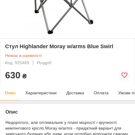
Стул Highlander Moray w/arms Blue Swirl
Немає в наявності
Код: 925469
Роздріб
630
₴
Опис
Характеристики
Доставка
Оплата
Умови п
Опис
Недорогого, але оптимальне у плані міцності і зручності
кемпінгового крісло Moray w/arms - придатний варіант для
заміського будинку або дави, коли потрібно відпочити самому