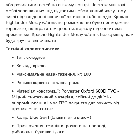
або розмістити гостей на свіжому повітрі. Часто кемпінгові
меблі залишаються під відкритим небом довгий час у тому
числі під час денної сонячної активності або опадів. Кресло
Highlander Moray w/arms не розмокне, не буде пошкоджено
коррозією, не втратить міцності матеріалу під сонячними
променями. Кресло Highlander Moray w/arms Без сумніву, вам
буде зручно відпочивати.
Технічні характеристики:
Тип: складной
Вигляд: крісло
Максимальне навантаження, кг: 100
Рельєф каркаса: сталева рама
Матеріал конструкції: Polyester
Oxford 600D PVC
-
Міцний синтетичний матеріал, стійкий до дії УФ-
випромінювання і має ПЗC покриття для захисту від
проникнення вологи
Колір: Blue Swirl (блакитний з візком)
Призначення: кемпінги, розваги на природі,
риболовлі, будинки і дави.