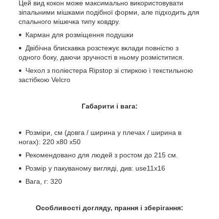
Цей вид кокон може максимально використовувати
зіпальними мішками подібної форми, але підходить для
спального мішечка типу ковдру.
Карман для розміщення подушки
Двібічна блискавка розстежує вклади повністю з
одного боку, даючи зручності в ньому розміститися.
Чехол з поліестера Ripstop зі стиркою і текстильною
застібкою Velcro
Габарити і вага:
Розміри, см (довга / ширина у плечах / ширина в
ногах): 220 x80 x50
Рекомендовано для людей з ростом до 215 см.
Розмір у пакуваному вигляді, див: use11x16
Вага, г: 320
Особливості догляду, прання і зберігання
: