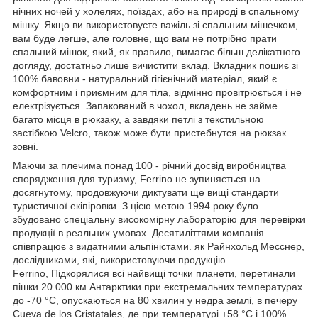
нічних ночей у холелях, поїздах, або на природі в спальному
мішку. Якщо ви використовуєте важіль зі спальним мішечком,
вам буде легше, але головне, що вам не потрібно прати
спальний мішок, який, як правило, вимагає більш делікатного
догляду, достатньо лише вичистити вклад. Вкладник пошиє зі
100% бавовни - натуральний гігієнічний матеріал, який є
комфортним і приємним для тіла, відмінно провітрюється і не
електрізується. Запакований в чохол, вкладень не займе
багато місця в рюкзаку, а завдяки петлі з текстильною
застібкою Velcro, також може бути пристебнутся на рюкзак
зовні.
Маючи за плечима понад 100 - річний досвід виробництва
спорядження для туризму, Ferrino не зупиняється на
досягнутому, продовжуючи диктувати ще вищі стандарти
туристичної екіпіровки. З цією метою 1994 року було
збудовано спеціальну високомірну лабораторію для перевірки
продукції в реальних умовах. Десятиліттями компанія
співпрацює з видатними альпіністами. як Райнхольд Месснер,
дослідниками, які, використовуючи продукцію
Ferrino, Підкорялися всі найвищі точки планети, перетинали
пішки 20 000 км Антарктики при екстремальних температурах
до -70 °С, опускаються на 80 хвилин у недра землі, в печеру
Cueva de los Cristatales, де при температурі +58 °С і 100%