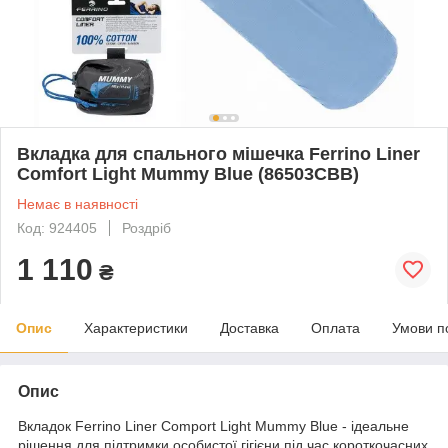
Вкладка для спального мішечка Ferrino Liner
Comfort Light Mummy Blue (86503CBB)
Немає в наявності
Код: 924405
Роздріб
1 110
₴
Опис
Характеристики
Доставка
Оплата
Умови п
Опис
Вкладок Ferrino Liner Comport Light Mummy Blue - ідеальне
рішення для підтримки особистої гігієни під час короткочасних