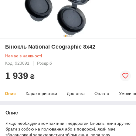
Бінокль National Geographic 8x42
Немає в наявності
Код: 923891
Роздріб
1 939
₴
Опис
Характеристики
Доставка
Оплата
Умови п
Опис
Якщо необхідний компактний і недорогий бінокль, який зручно
брати з собою на полювання або в подорожі, який має
збалансовані характеристики збільшення, поля зору,