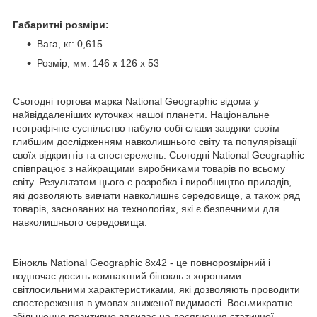
Габаритні розміри:
Вага, кг: 0,615
Розмір, мм: 146 x 126 x 53
Сьогодні торгова марка National Geographic відома у
найвіддаленіших куточках нашої планети. Національне
географічне суспільство набуло собі слави завдяки своїм
глибшим дослідженням навколишнього світу та популярізації
своїх відкриттів та спостережень. Сьогодні National Geographic
співпрацює з найкращими виробниками товарів по всьому
світу. Результатом цього є розробка і виробництво приладів,
які дозволяють вивчати навколишнє середовище, а також ряд
товарів, заснованих на технологіях, які є безпечними для
навколишнього середовища.
Бінокль National Geographic 8x42 - це повнорозмірний і
водночас досить компактний бінокль з хорошими
світлосильними характеристиками, які дозволяють проводити
спостереження в умовах зниженої видимості. Восьмикратне
збільшення позитивно впливає на досягнення статичної