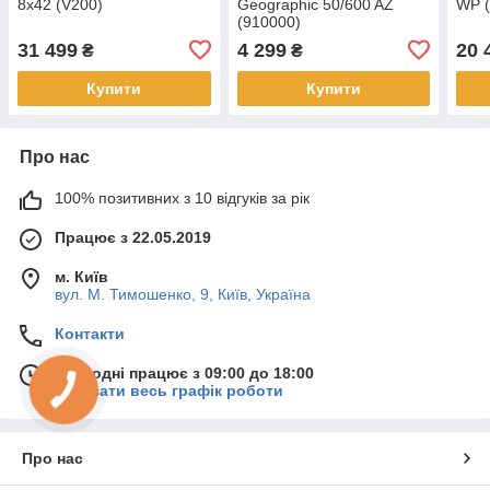
8x42 (V200)
Geographic 50/600 AZ
WP (
(910000)
31 499
4 299
20 
₴
₴
Купити
Купити
Про нас
100% позитивних з 10 відгуків за рік
Працює з 22.05.2019
м. Київ
вул. М. Тимошенко, 9, Київ, Україна
Контакти
Сьогодні працює з 09:00 до 18:00
Показати весь графік роботи
Про нас