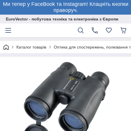
Ми тепер у FaceBook та Instagram! Клацніть кнопки
праворуч.
EuroVector - побутова техніка та електроніка з Європи
Каталог товарів
Оптика для спостережень, полювання т