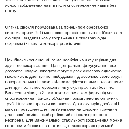
ясності зображення навіть після спостереження навіть без
штату.
Оптика бінокля побудована за принципом обертаючої
системи призм Rof і має повне просвітлення лінз об'єктива та
окуляра. Завдяки цьому зображення в окулярах буде
яскравим і чітким, а кольори реалістичні.
Цей бінокль оснащений всіма необхідними функціями для
зручного використання. Це і центральне фокусування, яке
дозволяє швидко наводити фокус у двох окулярах одночасно,
і можливість диоптрійної підбудовки під особливо свого зору, і
поворотно-виявні наоки з кількома фіксованими положеннями
для зручності спостереження як у окулярах, так і без них.
Винесення зіниці в 21 мм також сприяє комфорту під час
спостереження. Кришку об’єктива прикріплено до оптичних
труб, і її важко втратити випадково. Дахи окулярів дроблені і
мають провушину для прив'язування на широкий і зручний
для нашої ремінь, який зроблений з гіпоаллергенного
неопрена. Для максимальної стабільності зображення можна
встановити бінокль на штатив. Це також сприяє приємній