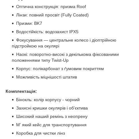
Оптична конструкція: призма Roof
Лінзи: повний просвіт (Fully Coated)
Призми: BK7
Водостійкість: водозахист IPX5
Фокусування — центральне колесо і діоптрійною
підстройкою на окулярі
Наокі: поворотно-високі з декількома фіксованими
положеннями типу Twist-Up
Корпус: полікарбонат з ґумовим покриттям
Можливість міцнішості штатив
Комплектація:
Бінокль: колір корпусу - чорний
Захисні кришки окулярів і об’єктива
Шисокий наший ремінь з неопрену
М' який кейс для транспортування
Коробка для чистки лінз