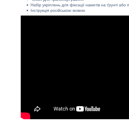
Набір укріплень для фіксації наметів на ґрунті або 
Інструкція російською мовою