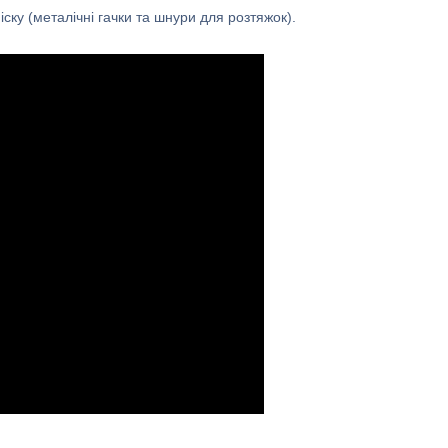
піску (металічні гачки та шнури для розтяжок).