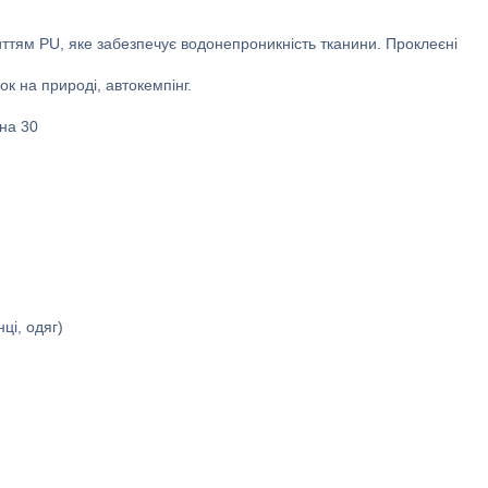
иттям PU, яке забезпечує водонепроникність тканини. Проклеєні
к на природі, автокемпінг.
на 30
ці, одяг)