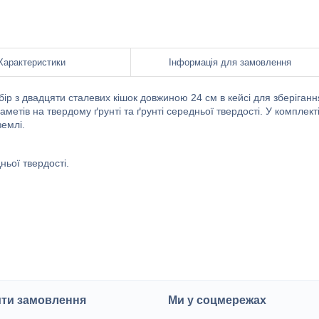
Характеристики
Інформація для замовлення
абір з двадцяти сталевих кішок довжиною 24 см в кейсі для зберігання
метів на твердому ґрунті та ґрунті середньої твердості. У комплект
землі.
ньої твердості.
ити замовлення
Ми у соцмережах