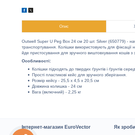
Опис
Outwell Super U Peg Box 24 см 20 шт. Silver (650779) - н
транспортування. Колішки використовують для фіксації на
йде пристосування для зручного виштовхування кошів з 
Особливості:
Колішки підходять до твердих ґрунтів і ґрунтів серед
Прості пластикові кейс для зручного зберігання.
Розмір кейсу - 25,5 х 4,5 х 20,5 см
Довжина колишка - 24 см
Вага (включний) - 2,25 кг
Інтернет-магазин EuroVector
Як зроб