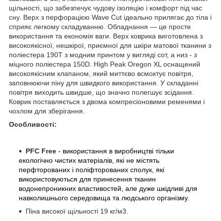
щільності, що забезпечує чудову ізоляцію і комфорт під час
сну. Верх з перфорацією Wave Cut ідеально прилягає до тіла і
сприяє легкому складуванню. Обладнання — це просте
використання та економія ваги. Верх коврика виготовлена з
високоякісної, нешкірої, приємної для шкіри матової тканини з
поліестера 190T з модним принтом у вигляді сот, а низ - з
міцного поліестера 150D. High Peak Oregon XL оснащений
високоякісним клапаном, який миттєво всмоктує повітря,
заповнюючи піну для швидкого використання. У складанні
повітря виходить швидше, що значно полегшує зсідання.
Коврик поставляється з двома компресіоновими ременями і
чохлом для зберігання.
Особливості:
PFC Free
- використання в виробництві тільки
екологічно чистих матеріалів, які не містять
перфторованих і поліфторованих сполук, які
використовуються для принесення тканин
водонепроникних властивостей, але дуже шкідливі для
навколишнього середовища та людського організму.
Піна високої щільності 19 кг/м3.