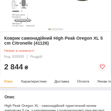
Коврик самонадійний High Peak Oregon XL 5
cm Citronelle (41126)
Немає в наявності
Код: 928930
Роздріб
2 844
₴
Опис
Характеристики
Доставка
Оплата
Умови п
Опис
High Peak Oregon XL - самонадійний туристичний килим
завтовшки 5 см, з наповненням з поліуретанової піни високої