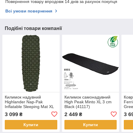
Повернення товару впродовж 14 днів за рахунок покупця
Всі умови повернення
Подібні товари компанії
Килимок надувний
Килимок самонадувний
Ковр
Highlander Nap-Pak
High Peak Minto XL 3 cm
Ferr
Inflatable Sleeping Mat XL
Black (41117)
Gree
5 cm Olive (AIR073-OG)
3 099
2 449
3 6
₴
₴
Купити
Купити