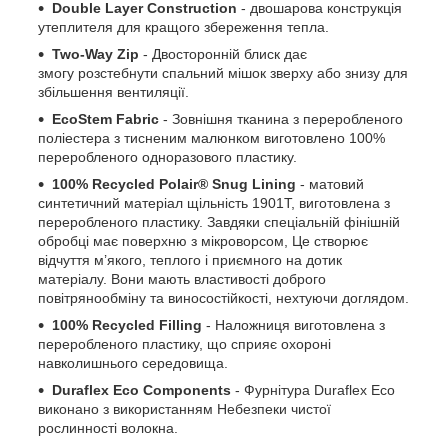
Double Layer Construction
- двошарова конструкція
утеплителя для кращого збереження тепла.
Two-Way Zip
- Двосторонній блиск дає
змогу розстебнути спальний мішок зверху або знизу для
збільшення вентиляції.
EcoStem Fabric
- Зовнішня тканина з переробленого
поліестера з тисненим малюнком виготовлено 100%
переробленого одноразового пластику.
100% Recycled Polair® Snug Lining
- матовий
синтетичний матеріал щільність 1901T, виготовлена з
переробленого пластику. Завдяки спеціальній фінішній
обробці має поверхню з мікроворсом, Це створює
відчуття м’якого, теплого і приємного на дотик
матеріалу. Вони мають властивості доброго
повітрянообміну та виносостійкості, нехтуючи доглядом.
100% Recycled Filling
- Наложниця виготовлена з
переробленого пластику, що сприяє охороні
навколишнього середовища.
Duraflex Eco Components
- Фурнітура Duraflex Eco
виконано з використанням Небезпеки чистої
рослинності волокна.