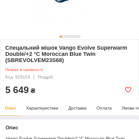
Спецальний мішок Vango Evolve Superwarm
Double/+2 °C Moroccan Blue Twin
(SBREVOLVEM23S68)
Немає в наявності
Код: 929159
Роздріб
5 649
₴
Опис
Характеристики
Доставка
Оплата
Умови п
Опис
Vango Evolve Superwarm Double/+2 °C Moroccan Blue Twin