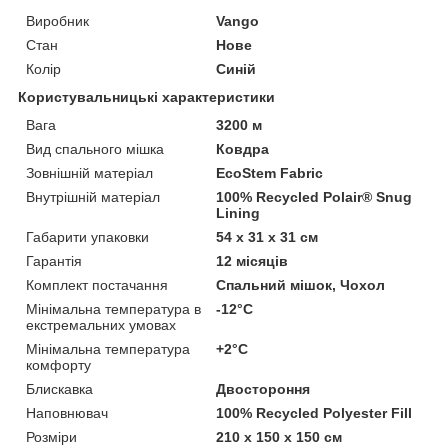
Виробник
Vango
Стан
Нове
Колір
Синій
Користувальницькі характеристики
Вага
3200 м
Вид спального мішка
Ковдра
Зовнішній матеріал
EcoStem Fabric
Внутрішній матеріал
100% Recycled Polair® Snug
Lining
Габарити упаковки
54 х 31 х 31 см
Гарантія
12 місяців
Комплект постачання
Спальний мішок, Чохол
Мінімальна температура в
-12°C
екстремальних умовах
Мінімальна температура
+2°C
комфорту
Блискавка
Двостороння
Наповнювач
100% Recycled Polyester Fill
Розміри
210 х 150 х 150 см