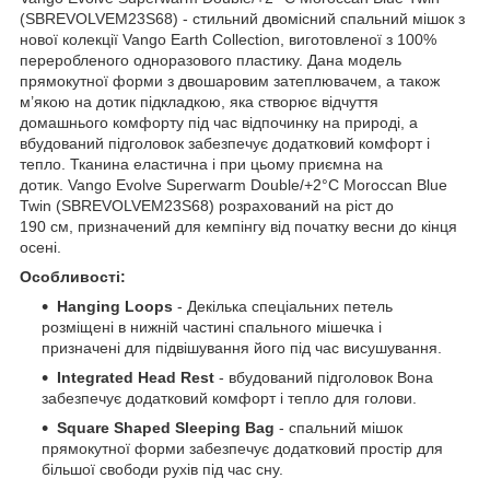
(SBREVOLVEM23S68) - стильний двомісний спальний мішок з
нової колекції Vango Earth Collection, виготовленої з 100%
переробленого одноразового пластику. Дана модель
прямокутної форми з двошаровим затеплювачем, а також
м’якою на дотик підкладкою, яка створює відчуття
домашнього комфорту під час відпочинку на природі, а
вбудований підголовок забезпечує додатковий комфорт і
тепло. Тканина еластична і при цьому приємна на
дотик. Vango Evolve Superwarm Double/+2°C Moroccan Blue
Twin (SBREVOLVEM23S68) розрахований на ріст до
190 см, призначений для кемпінгу від початку весни до кінця
осені.
Особливості:
Hanging Loops
- Декілька спеціальних петель
розміщені в нижній частині спального мішечка і
призначені для підвішування його під час висушування.
Integrated Head Rest
- вбудований підголовок Вона
забезпечує додатковий комфорт і тепло для голови.
Square Shaped Sleeping Bag
- спальний мішок
прямокутної форми забезпечує додатковий простір для
більшої свободи рухів під час сну.