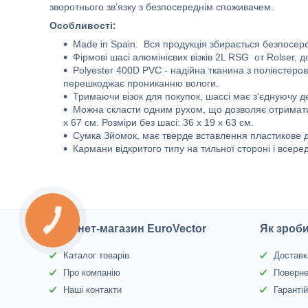
зворотнього зв’язку з безпосереднім споживачем.
Особливості:
Made in Spain. Вся продукція збирається безпосеред
Фірмові шасі алюмінієвих візків 2L RSG от Rolser, 
Polyester 400D PVC - надійна тканина з поліестеро
перешкоджає прониканню вологи.
Тримаючи візок для покупок, шассі має з'єднуючу д
Можна скласти одним рухом, що дозволяє отримати 
x 67 см. Розміри без шасі: 36 x 19 x 63 см.
Cумка Зйомок, має тверде вставлення пластикове 
Кармани відкритого типу на тильної стороні і всеред
КНОПКА
ЗВ'ЯЗКУ
Інтернет-магазин EuroVector
Як зроб
Каталог товарів
Доставк
Про компанію
Поверне
Наші контакти
Гаранті