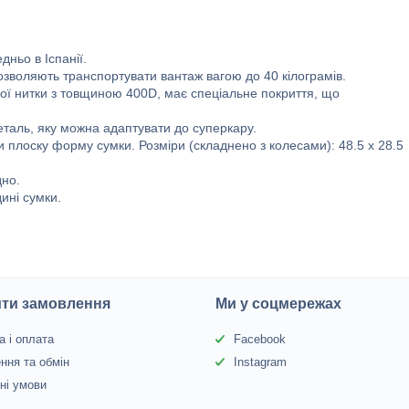
ньо в Іспанії.
дозволяють транспортувати вантаж вагою до 40 кілограмів.
вої нитки з товщиною 400D, має спеціальне покриття, що
еталь, яку можна адаптувати до суперкару.
плоску форму сумки. Розміри (складнено з колесами): 48.5 x 28.5
дно.
ині сумки.
ити замовлення
Ми у соцмережах
а і оплата
Facebook
ння та обмін
Instagram
йні умови