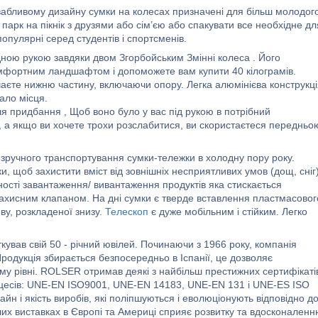
вабливому дизайну сумки на колесах призначені для більш молодог
в парк на пікнік з друзями або сім’єю або спакувати все необхідне дл
опулярні серед студентів і спортсменів.
ною рукою завдяки двом Згорбойським Змінні колеса . Його
мфортним ландшафтом і допоможете вам купити 40 кілограмів.
чаєте нижню частину, включаючи опору. Легка алюмінієва конструкц
ало місця.
я придбання , Щоб воно було у вас під рукою в потрібний
 , а якщо ви хочете трохи розслабитися, ви скористаєтеся передньо
 зручного транспортування сумки-тележки в холодну пору року.
 щоб захистити вміст від зовнішніх несприятливих умов (дощ, сніг)
ості завантаження/ вивантаження продуктів яка стискається
ахисним клапаном. На дні сумки є тверде вставлення пластмасовог
ву, розкладеної знизу.
Телескоп
є дуже мобільним і стійким. Легко
ував свій 50 - річний ювілей. Починаючи з 1966 року, компанія
 Продукція збирається безпосередньо в Іспанії, це дозволяє
му рівні. ROLSER отримав деякі з найбільш престижних сертифікаті
 процесів: UNE-EN ISO9001, UNE-EN 14183, UNE-EN 131 і UNE-ES ISO
йн і якість виробів, які поліпшуються і еволюціонують відповідно д
ших виставках в Європі та Америці сприяє розвитку та вдосконален