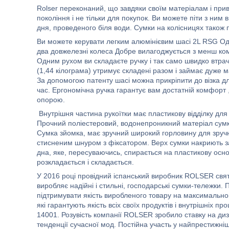
Rolser переконаний, що завдяки своїм матеріалам і при
покоління і не тільки для покупок. Ви можете піти з ним 
дня, проведеного біля води. Сумки на колісницях також п
Ви можете керувати легким алюмінієвим шасі 2L RSG Од
два довжелезні колеса Добре вилагоджується з менш ко
Одним рухом ви складаєте ручку і так само швидко втра
(1,44 кілограма) утримує складені разом і займає дуже м
За допомогою патенту шасі можна прикріпити до візка дл
час. Ергономічна ручка гарантує вам достатній комфорт
опорою.
Внутрішня частина рукоїтки має пластикову відділку для
Прочний поліестеровий, водонепроникний матеріал сумки,
Сумка зйомка, має зручний широкий горловину для зручн
стисненим шнуром з фіксатором. Верх сумки накриють з
дна, яке, пересуваючись, спирається на пластикову осно
розкладається і складається.
У 2016 році провідний іспанський виробник ROLSER святк
виробляє надійні і стильні, господарські сумки-тележки.
підтримувати якість виробленого товару на максимально
які гарантують якість всіх своїх продуктів і внутрішніх
14001. Розувість компанії ROLSER зробило ставку на диза
тенденції сучасної мод. Постійна участь у найпрестижні