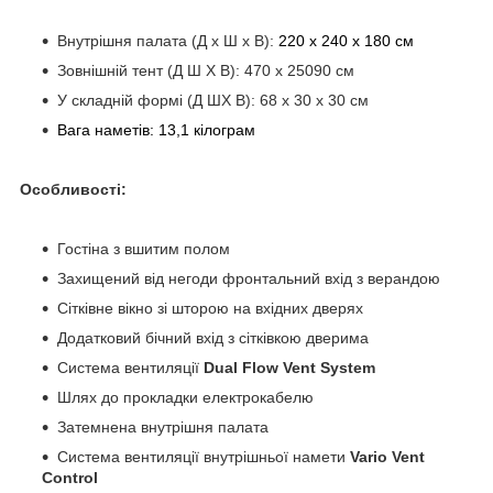
Внутрішня палата (Д х Ш х В):
220 х 240 х 180 см
Зовнішній тент (Д Ш Х В): 470 х 25090 см
У складній формі (Д ШХ В): 68 х 30 х 30 см
Вага наметів: 13,1 кілограм
Особливості:
Гостіна з вшитим полом
Захищений від негоди фронтальний вхід з верандою
Сітківне вікно зі шторою на вхідних дверях
Додатковий бічний вхід з сітківкою дверима
Система вентиляції
Dual Flow Vent System
Шлях до прокладки електрокабелю
Затемнена внутрішня палата
Система вентиляції внутрішньої намети
Vario Vent
Control