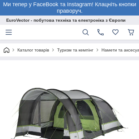
Ми тепер у FaceBook та Instagram! Клацніть кнопки
праворуч.
EuroVector - побутова техніка та електроніка з Європи
Каталог товарів
Туризм та кемпінг
Намети та аксесу