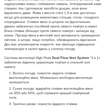
надокучливих комах і небажаних сквзень. Інтегрірований навіс
створює тінь і допомагає запобігти дощам, коли вони
відчиняють двері. Жива з висоти стелі 1,9 м має достатньо
місця для розміщення кемпінгових стільців, стола і похідного
спорядження. Сітківне вікно зі шторою на фронтальних
дверях забезпечує постійний притік свіжого повітря в намет.
Бічна сітківка збільшує притік свіжого повітря і захищає від
комах. Прозорі вікна в житловій зоні заповнюють приміщення
світлом, а штори, якщо потрібно, обезводнюють відсічення.
Дах має алюмінізуюче покриття, яке зменшує підвищення
температури в палаті вдень у сонячну погоду.
Система вентиляції High Peak
Dual Flow Vent System
"3 в 1»
забезпечує відмінну циркуляцію повітря в спальній зоні
намету.
Волога погода: повністю закрите сітківне
вентиляційне вікно. Мінімально необхідна вентиляція
залишається.
Сухея погода: відкрийте сітківне вентиляційне вікно
на 30% або 50%, щоб отримати кращий повітряний
потік.
Тропічні умови: повністю відкрите сітківне