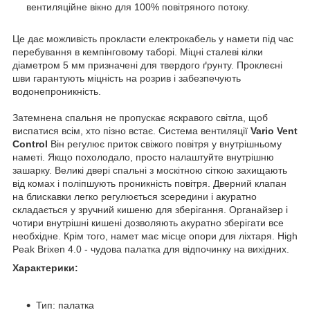
вентиляційне вікно для 100% повітряного потоку.
Це дає можливість прокласти електрокабель у намети під час
перебування в кемпінговому таборі. Міцні сталеві кілки
діаметром 5 мм призначені для твердого ґрунту. Проклеєні
шви гарантують міцність на розрив і забезпечують
водонепроникність.
Затемнена спальня не пропускає яскравого світла, щоб
виспатися всім, хто пізно встає. Система вентиляції
Vario Vent
Control
Він регулює приток свіжого повітря у внутрішньому
наметі. Якщо похолодало, просто налаштуйте внутрішню
зашарку. Великі двері спальні з москітною сіткою захищають
від комах і поліпшують проникність повітря. Дверний клапан
на блискавки легко регулюється зсередини і акуратно
складається у зручний кишеню для зберігання. Органайзер і
чотири внутрішні кишені дозволяють акуратно зберігати все
необхідне. Крім того, намет має місце опори для ліхтаря. High
Peak Brixen 4.0 - чудова палатка для відпочинку на вихідних.
Характерики:
Тип: палатка