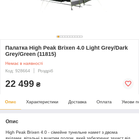
Палатка High Peak Brixen 4.0 Light Grey/Dark
Grey/Green (11815)
Немає в наявності
Код: 928664
Роздріб
22 499
₴
Опис
Характеристики
Доставка
Оплата
Умови п
Опис
High Peak Brixen 4.0 - сімейне тунельне намет з двома
вхідами, вітальні з вшитим полом, який забезпечує захист від