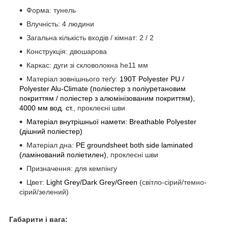
Форма: тунель
Влучність: 4 людини
Загальна кількість входів / кімнат: 2 / 2
Конструкція: двошарова
Каркас: дуги зі скловолокна he11 мм
Матеріал зовнішнього теґу:
190T Polyester PU /
Polyester Alu-Climate (поліестер з поліуретановим
покриттям / поліестер з алюмінізованим покриттям),
4000 мм вод. ст.
, проклеєні шви
Матеріал внутрішньої намети: Breathable Polyester
(дішний поліестер)
Матеріал дна:
PE groundsheet both side laminated
(ламінований поліетилен)
, проклеєні шви
Призначення: для кемпінгу
Цвет:
Light Grey/Dark Grey/Green
(світло-сірий/темно-
сірий/зелений)
Габарити і вага: