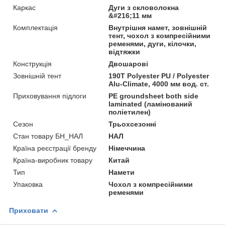
Каркас
Дуги з скловолокна
&#216;11 мм
Комплектація
Внутрішня намет, зовнішній
тент, чохол з компресійними
ременями, дуги, кілочки,
відтяжки
Конструкція
Двошарові
Зовнішній тент
190T Polyester PU / Polyester
Alu-Climate, 4000 мм вод. ст.
Приховування підлоги
PE groundsheet both side
laminated (ламінований
поліетилен)
Сезон
Трьохсезонні
Стан товару БН_НАЛ
НАЛ
Країна реєстрації бренду
Німеччина
Країна-виробник товару
Китай
Тип
Намети
Упаковка
Чохол з компресійними
ременями
Приховати