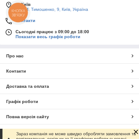
м. Київ
вул. М. Тимошенко, 9, Київ, Україна
КНОПКА
ЗВ'ЯЗКУ
Контакти
Сьогодні працює з 09:00 до 18:00
Показати весь графік роботи
Про нас
Контакти
Доставка та оплата
Графік роботи
Повна версія сайту
Сайт створено на маркетплейсі
Prom.ua
Зараз компанія не може швидко обробляти замовлення та
повідомлення, оскільки за її графіком роботи сьогодні