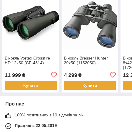
Бінокль Vortex Crossfire
Бінокль Bresser Hunter
Біно
HD 12x50 (CF-4314)
20x50 (1152050)
8x42
(172
11 999
4 299
12 
₴
₴
Купити
Купити
Про нас
100% позитивних з 10 відгуків за рік
Працює з 22.05.2019