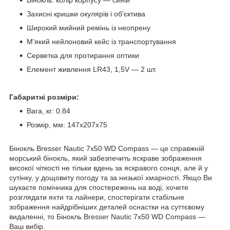
Захисні кришки окулярів і об'єктива
Широкий мийний ремінь із неопрену
М'який нейлоновий кейс із транспортування
Серветка для протирання оптики
Елемент живлення LR43, 1,5V — 2 шт.
Габаритні розміри:
Вага, кг: 0.84
Розмір, мм: 147x207x75
Бінокль Bresser Nautic 7x50 WD Compass — це справжній
морський бінокль, який забезпечить яскраве зображення
високої чіткості не тільки вдень за яскравого сонця, але й у
сутінку, у дощовиту погоду та за низької хмарності. Якщо Ви
шукаєте помічника для спостережень на воді, хочете
розглядати яхти та лайнери, спостерігати стабільне
зображення найдрібніших деталей оснастки на суттєвому
видаленні, то Бінокль Bresser Nautic 7x50 WD Compass —
Ваш вибір.