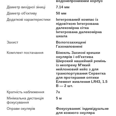
водонепроникний корпус
Діаметр вихідної зіниці
7.14 мм
Діаметр об'єктиву
50 мм
Додаткові характеристики
Інтегрований компас із
підсвіткою Інтегрована
далекомірна сітка
Інтегрована далекомірна
шкала
Захист
Вологозахищені
Газонаповнені
Комплект постачання
Бінокль Захисні кришки
окулярів і об'єктива
Широкий нашийний ремінь
із неопрену М'який
нейлоновий кейс з для
транспортування Серветка
для протирання оптики
Елемент живлення LR43, 1.5
В — 2 шт.
Кратність наближення
7х
Мінімальна дистанція
5 м
фокусування
Оправи окулярів
Фокусування: індивідуальне
для кожного окуляра