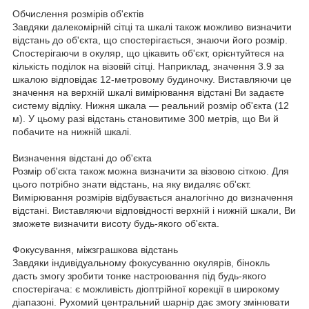
Обчислення розмірів об'єктів
Завдяки далекомірній сітці та шкалі також можливо визначити
відстань до об'єкта, що спостерігається, знаючи його розмір.
Спостерігаючи в окуляр, що цікавить об'єкт, орієнтуйтеся на
кількість поділок на візовій сітці. Наприклад, значення 3.9 за
шкалою відповідає 12-метровому будиночку. Виставляючи це
значення на верхній шкалі вимірювання відстані Ви задаєте
систему відліку. Нижня шкала — реальний розмір об'єкта (12
м). У цьому разі відстань становитиме 300 метрів, що Ви й
побачите на нижній шкалі.
Визначення відстані до об'єкта
Розмір об'єкта також можна визначити за візовою сіткою. Для
цього потрібно знати відстань, на яку видаляє об'єкт.
Вимірювання розмірів відбувається аналогічно до визначення
відстані. Виставляючи відповідності верхній і нижній шкали, Ви
зможете визначити висоту будь-якого об'єкта.
Фокусування, міжзграшкова відстань
Завдяки індивідуальному фокусуванню окулярів, бінокль
дасть змогу зробити тонке настроювання під будь-якого
спостерігача: є можливість діоптрійної корекції в широкому
діапазоні. Рухомий центральний шарнір дає змогу змінювати