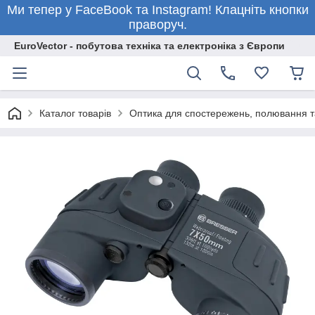
Ми тепер у FaceBook та Instagram! Клацніть кнопки
праворуч.
EuroVector - побутова техніка та електроніка з Європи
Каталог товарів
Оптика для спостережень, полювання т