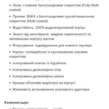
Лінзи: з повним багатошаровим покриттям (Fully Multi
coated)
Призми: BAK4 з багатошаровим просвітлювальним
покриттям (Multi coated)
Водостійкість: 100% водонепроникний корпус
Захист від запотівання: завдяки герметичності та
заповненню корпусу азотом
Фокусування: індивідуальне для кожного окуляра
Корпус: полікарбонат із протиковзним гумовим
покриттям
Інтегрований компас із підсвіткою
Інтегрована далекомірна сітка
Інтегрована далекомірна шкала
Кришки об'єктивів закріплені на корпусі
Можливість встановлення штативного адаптера
Комплектація:
Бінокль: колір корпусу — синій