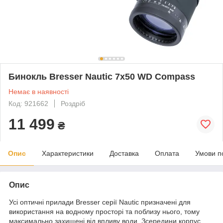
Бинокль Bresser Nautic 7x50 WD Compass
Немає в наявності
Код: 921662
Роздріб
11 499
₴
Опис
Характеристики
Доставка
Оплата
Умови п
Опис
Усі оптичні прилади Bresser серії Nautic призначені для
використання на водному просторі та поблизу нього, тому
максимально захищені від впливу води. Зсередини корпус