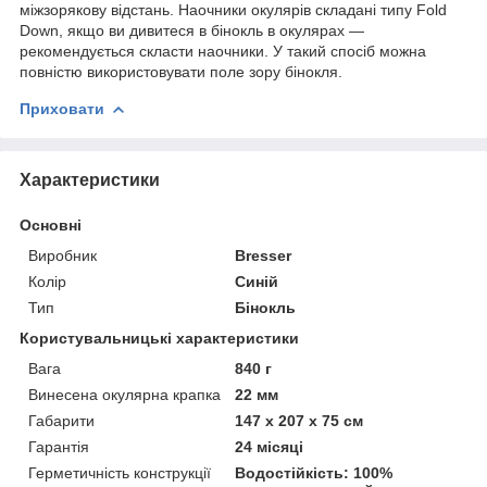
міжзорякову відстань. Наочники окулярів складані типу Fold
Down, якщо ви дивитеся в бінокль в окулярах —
рекомендується скласти наочники. У такий спосіб можна
повністю використовувати поле зору бінокля.
Приховати
Характеристики
Основні
Виробник
Bresser
Колір
Синій
Тип
Бінокль
Користувальницькі характеристики
Вага
840 г
Винесена окулярна крапка
22 мм
Габарити
147 x 207 x 75 см
Гарантія
24 місяці
Герметичність конструкції
Водостійкість: 100%