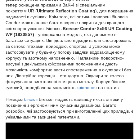
тепер оснащена призмами BaK-4 зі спеціальним
покриттям UR (
Ultimate Reflection Coating
), для покращення
видимості в сутінках. Крім того, всі оптичні поверхні біноклів
Condor мають повне багатошарове покриття для кращого
світлопропускання. Бінокль
Bresser Condor 8x56 UR Coating
WP (1820857)
- універсальна модель, яка допоможе в
багатьох ситуаціях. Він ідеально підходить для спостережень
за світом: птахами, природою, спортом. З успіхом може
застосовувати у будь-яку погоду завдяки водозахищеному
корпусу та азотному наповненню. Наглазники поворотно-
висувні з декількома фіксованими положеннями дають
можливість комфортно вести спостереження в окулярах і без
них. Діоптрійна корекція – стандартна. Окуляри та колесо
фокусування виготовлені із міцного металу. Корпус бінокля
гумовий, передбачена можливість
кріплення
на штатив.
Німецькі
біноклі
Bresser надають найвищу якість оптики у
поєднанні з ергономічним сучасним дизайном. Багато
розробок, які застосовуються при виготовленні цих приладів, є
унікальними та захищені патентами.