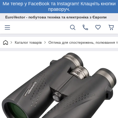
Ми тепер у FaceBook та Instagram! Клацніть кнопки
праворуч.
EuroVector - побутова техніка та електроніка з Європи
Каталог товарів
Оптика для спостережень, полювання т