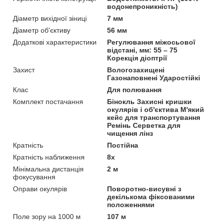
водонепроникність)
Діаметр вихідної зіниці
7 мм
Діаметр об'єктиву
56 мм
Додаткові характеристики
Регулювання міжосьової
відстані, мм: 55 – 75
Корекція діоптрії
Захист
Вологозахищені
Газонаповнені Ударостійкі
Клас
Для полювання
Комплект постачання
Бінокль Захисні кришки
окулярів і об'єктива М'який
кейс для транспортування
Ремінь Серветка для
чищення лінз
Кратність
Постійна
Кратність наближення
8х
Мінімальна дистанція
2 м
фокусування
Оправи окулярів
Поворотно-висувні з
декількома фіксованими
положеннями
Поле зору на 1000 м
107 м