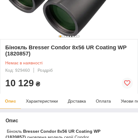
Бінокль Bresser Condor 8x56 UR Coating WP
(1820857)
Немає в наявності
Код: 929460
Роздріб
10 129
₴
Опис
Характеристики
Доставка
Оплата
Умови п
Опис
Бінокль
Bresser Condor 8x56 UR Coating WP
(1820857)
оновлена модель серії Condor