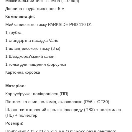
Максимальний тиск: 11 МПа (110 бар)
Довжина шнура живлення: 5 м
Комплектація:
Мийка високого тиску PARKSIDE PHD 110 D1
1 трубка
1 стандартна насадка Vario
1 шланг високого тиску (3 м)
1 Швидкороз'ємний шланг
1 голка для чищення форсунки
Картонна коробка
Матеріал:
Корпус/ручка: поліпропілен (ПП)
Пістолет та спис: поліамід, скловолокно (PA6 + GF30)
Шланг: виготовлений з полівінілхлориду (ПВХ) + поліетилен
(ПЕ) + поліестер
Розміри:
Приблизно 433 х 217 х 212 мм (з ручкою; без шлангового